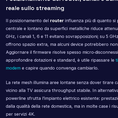
reale sullo streaming
Il posizionamento del
router
influenza più di quanto si
centrale e lontano da superfici metalliche riduce attenu
GHz, i canali 1, 6 e 11 evitano sovrapposizioni; su 5 GHz
offrono spazio extra, ma alcuni device potrebbero non 
Aggiornare il firmware risolve spesso micro‑disconnessi
approfondire dotazioni e standard, è utile ripassare le
t
modem
e capire quando convenga cambiarlo.
La rete mesh illumina aree lontane senza dover tirare ca
vicino alla TV assicura throughput stabile. In alternativa
powerline sfrutta l’impianto elettrico esistente: presta
dalla qualità della rete domestica, ma in molte case i risu
per servizi 4K.