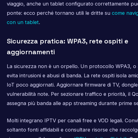
viaggio, anche un tablet configurato correttamente pu
ponte: ecco perché tornano utili le dritte su
come navig
con un tablet
.
Sicurezza pratica: WPA3, rete ospiti e
aggiornamenti
La sicurezza non è un orpello. Un protocollo WPA3, 
evita intrusioni e abusi di banda. La rete ospiti isola amic
IoT poco aggiornati. Aggiornare firmware di TV, dongl
vulnerabilità note. Per sezionare traffico e priorità, il Q
assegna più banda alle app streaming durante prime ser
Molti integrano IPTV per canali free e VOD legali. Conv
soltanto fonti affidabili e consultare risorse che raccol