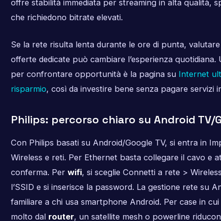
offre stabilità immediata per streaming in alta qualità,
che richiedono bitrate elevati.
Se la rete risulta lenta durante le ore di punta, valuta
offerte dedicate può cambiare l’esperienza quotidiana. U
per confrontare opportunità è la pagina su
Internet ul
risparmio
, così da investire bene senza pagare servizi inu
Philips: percorso chiaro su Android TV/
Con Philips basati su Android/Google TV, si entra in Im
Wireless e reti. Per Ethernet basta collegare il cavo e a
conferma. Per
wifi
, si sceglie Connetti a rete > Wireless
l’SSID e si inserisce la password. La gestione rete su A
familiare a chi usa smartphone Android. Per case in cui 
molto dal
router
, un satellite mesh o powerline riducono 