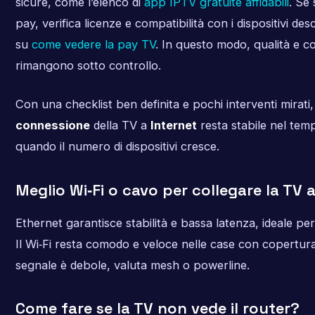
sicure, come l’elenco di
app IPTV gratuite affidabili
. Se 
pay, verifica licenze e compatibilità con i dispositivi desc
su
come vedere la pay TV
. In questo modo, qualità e c
rimangono sotto controllo.
Con una checklist ben definita e pochi interventi mirati,
connessione
della TV a
Internet
resta stabile nel tem
quando il numero di dispositivi cresce.
Meglio Wi‑Fi o cavo per collegare la TV 
Ethernet garantisce stabilità e bassa latenza, ideale per
Il Wi‑Fi resta comodo e veloce nelle case con copertura
segnale è debole, valuta mesh o powerline.
Come fare se la TV non vede il router?