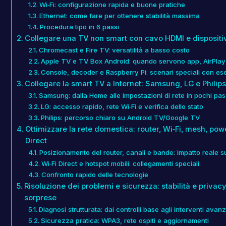
Wi‑Fi: configurazione rapida e buone pratiche
Ethernet: come fare per ottenere stabilità massima
Procedura tipo in 6 passi
Collegare una TV non smart con cavo HDMI e dispositiv
Chromecast e Fire TV: versatilità a basso costo
Apple TV e TV Box Android: quando servono app, AirPlay 
Console, decoder e Raspberry Pi: scenari speciali con es
Collegare la smart TV a Internet: Samsung, LG e Philips
Samsung: dalla Home alle impostazioni di rete in pochi pa
LG: accesso rapido, rete Wi‑Fi e verifica dello stato
Philips: percorso chiaro su Android TV/Google TV
Ottimizzare la rete domestica: router, Wi‑Fi, mesh, powe
Direct
Posizionamento del router, canali e bande: impatto reale s
Wi‑Fi Direct e hotspot mobili: collegamenti speciali
Confronto rapido delle tecnologie
Risoluzione dei problemi e sicurezza: stabilità e privac
sorprese
Diagnosi strutturata: dai controlli base agli interventi avanz
Sicurezza pratica: WPA3, rete ospiti e aggiornamenti