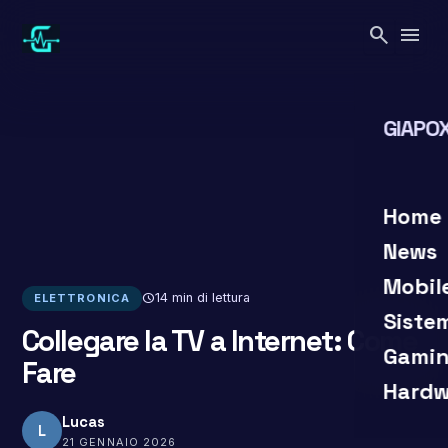
Vai
search
menu
al
contenuto
GIAPOX
search
clo
Home
News
Mobil
schedule
14 min di lettura
ELETTRONICA
Siste
Collegare la TV a Internet: Come
Gamin
Fare
Hardw
Lucas
L
21 GENNAIO 2026