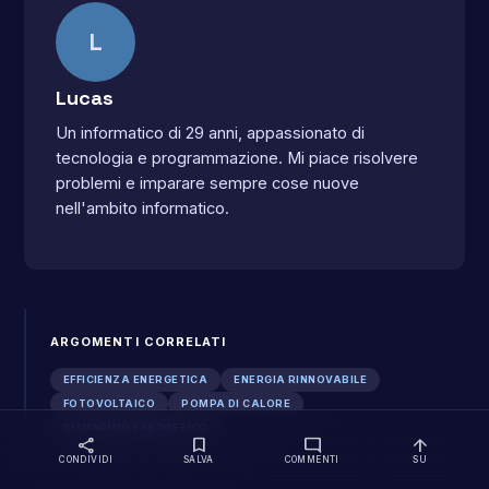
L
Lucas
Un informatico di 29 anni, appassionato di
tecnologia e programmazione. Mi piace risolvere
problemi e imparare sempre cose nuove
nell'ambito informatico.
ARGOMENTI CORRELATI
EFFICIENZA ENERGETICA
ENERGIA RINNOVABILE
FOTOVOLTAICO
POMPA DI CALORE
RISPARMIO ENERGETICO
share
bookmark
mode_comment
arrow_upward
CONDIVIDI
SALVA
COMMENTI
SU