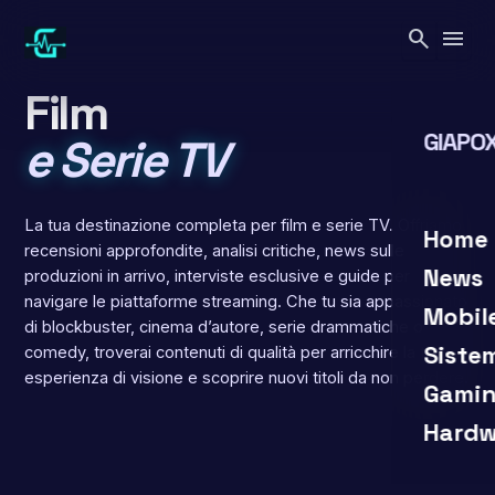
Vai
search
menu
al
contenuto
CATEGORIA
Film
GIAPOX
e Serie TV
La tua destinazione completa per film e serie TV. Offriamo
search
close
Home
recensioni approfondite, analisi critiche, news sulle
News
produzioni in arrivo, interviste esclusive e guide per
navigare le piattaforme streaming. Che tu sia appassionato
Mobil
di blockbuster, cinema d’autore, serie drammatiche o
Siste
comedy, troverai contenuti di qualità per arricchire la tua
esperienza di visione e scoprire nuovi titoli da non perdere.
Gamin
Hardw