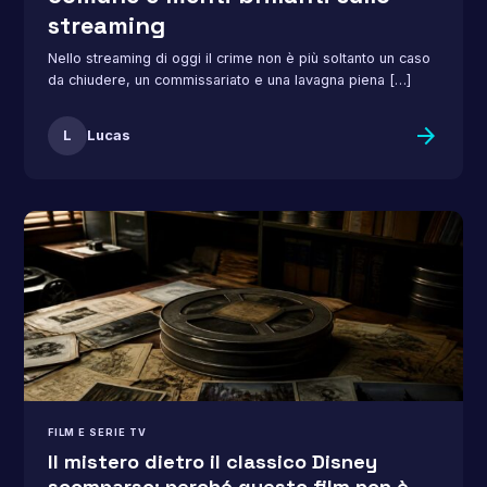
streaming
Nello streaming di oggi il crime non è più soltanto un caso
da chiudere, un commissariato e una lavagna piena […]
arrow_forward
L
Lucas
FILM E SERIE TV
Il mistero dietro il classico Disney
scomparso: perché questo film non è