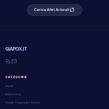
sync
Carica Altri Articoli
GIAPOX.IT
rss_feed
mail
CATEGORIE
News
Elettronica
Guide Dispositivi Mobili