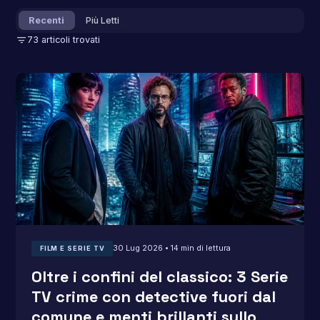
Recenti
Più Letti
filter_list
73 articoli trovati
30 Lug 2026 • 14 min di lettura
FILM E SERIE TV
Oltre i confini del classico: 3 Serie
TV crime con detective fuori dal
comune e menti brillanti sullo