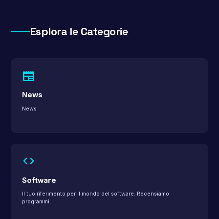
Esplora le Categorie
newspaper
News
News
code
Software
Il tuo riferimento per il mondo del software. Recensiamo
programmi…