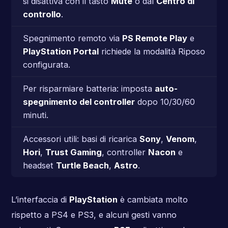
si disattiva con il tasto
Mute
o dal
Centro di
controllo
.
Spegnimento remoto via
PS Remote Play
e
PlayStation Portal
richiede la modalità Riposo
configurata.
Per risparmiare batteria: imposta
auto-
spegnimento del controller
dopo 10/30/60
minuti.
Accessori utili: basi di ricarica
Sony
,
Venom
,
Hori
,
Trust Gaming
, controller
Nacon
e
headset
Turtle Beach
,
Astro
.
L’interfaccia di
PlayStation
è cambiata molto
rispetto a PS4 e PS3, e alcuni gesti vanno