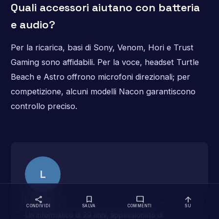
Quali accessori aiutano con batteria
e audio?
Per la ricarica, basi di Sony, Venom, Hori e Trust
Gaming sono affidabili. Per la voce, headset Turtle
Beach e Astro offrono microfoni direzionali; per
competizione, alcuni modelli Nacon garantiscono
controllo preciso.
L
Lucas
share
bookmark
mode_comment
arrow_upward
CONDIVIDI
SALVA
COMMENTI
SU
Un informatico di 29 anni, appassionato di