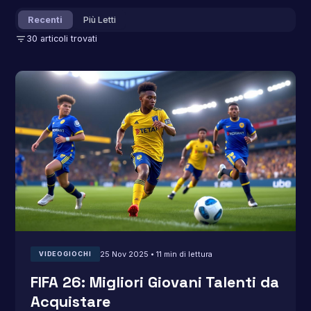
Recenti
Più Letti
filter_list
30 articoli trovati
25 Nov 2025 • 11 min di lettura
VIDEOGIOCHI
FIFA 26: Migliori Giovani Talenti da
Acquistare