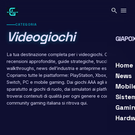
Vai
search
menu
al
contenuto
CATEGORIA
Videogiochi
GIAPOX
La tua destinazione completa per i videogiochi. Offriamo
recensioni approfondite, guide strategiche, trucchi,
search
close
Home
walkthroughs, news dell’industria e anteprime esclusive.
News
Copriamo tutte le piattaforme: PlayStation, Xbox, Nintendo
Switch, PC e mobile gaming. Dai giochi AAA agli indie, dagli
Mobil
sparatutto ai giochi di ruolo, dai simulatori ai platform,
Siste
troverai contenuti di qualità per ogni genere e console. La
community gaming italiana si ritrova qui.
Gamin
Hardw