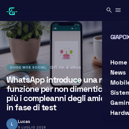
Vai
search
menu
al
contenuto
GIAPOX
search
clo
Home
schedule
15 min di lettura
GUIDE WEB SOCIAL
News
WhatsApp introduce una nuova
Mobil
funzione per non dimenticare
Siste
più i compleanni degli amici: è
Gamin
in fase di test
Hardw
Lucas
L
9 LUGLIO 2026