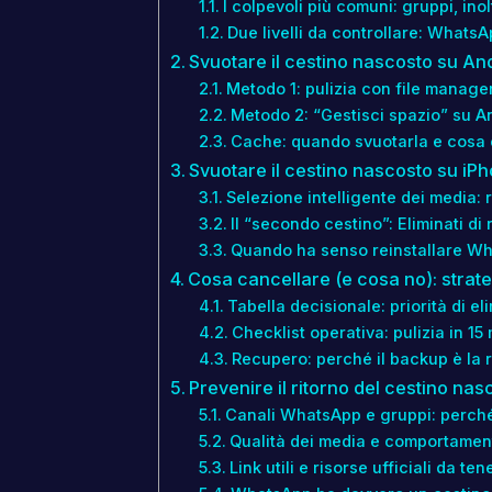
I colpevoli più comuni: gruppi, inolt
Due livelli da controllare: Whats
Svuotare il cestino nascosto su Andr
Metodo 1: pulizia con file manage
Metodo 2: “Gestisci spazio” su A
Cache: quando svuotarla e cosa
Svuotare il cestino nascosto su iPho
Selezione intelligente dei media:
Il “secondo cestino”: Eliminati di
Quando ha senso reinstallare W
Cosa cancellare (e cosa no): strate
Tabella decisionale: priorità di e
Checklist operativa: pulizia in 15 
Recupero: perché il backup è la r
Prevenire il ritorno del cestino na
Canali WhatsApp e gruppi: perché
Qualità dei media e comportamento 
Link utili e risorse ufficiali da te