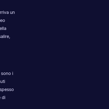
rriva un
deo
ella
alire,
 sono i
uti
e spesso
 di