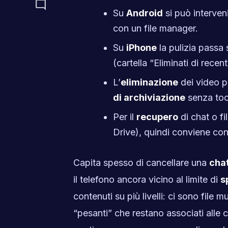
mode_comment
Su
Android
si può interven
con un file manager.
Su
iPhone
la pulizia passa
(cartella “Eliminati di recent
L’
eliminazione
dei video pe
di archiviazione
senza toc
Per il
recupero
di chat o fil
Drive), quindi conviene cont
Capita spesso di cancellare una
cha
il telefono ancora vicino al limite di
s
contenuti su più livelli: ci sono file m
“pesanti” che restano associati alle 