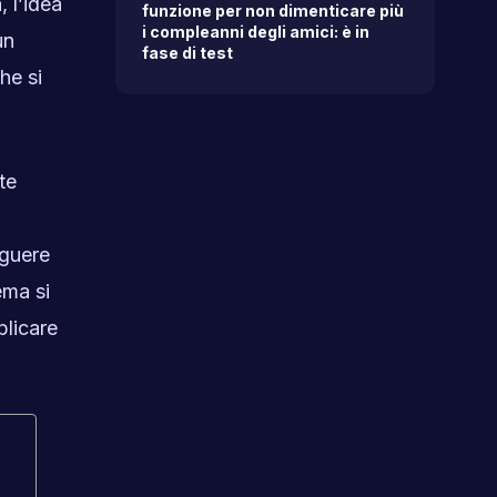
 l’idea
funzione per non dimenticare più
i compleanni degli amici: è in
un
fase di test
he si
te
nguere
ema si
plicare