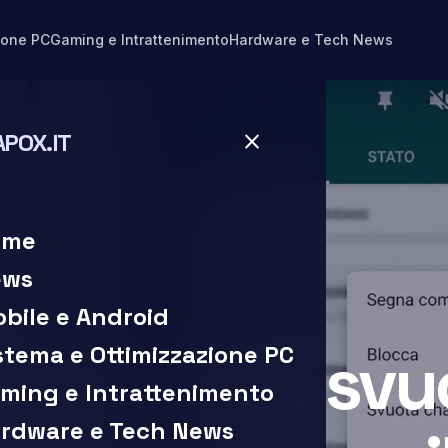
ione PC
Gaming e Intrattenimento
Hardware e Tech News
APOX.IT
close
close
ome
ews
bile e Android
di lettura
pp: come svuot
stema e Ottimizzazione PC
ming e Intrattenimento
rdware e Tech News