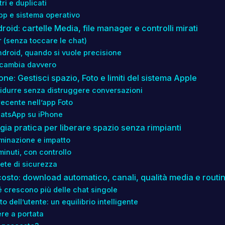
ri e duplicati
App e sistema operativo
oid: cartelle Media, file manager e controlli mirati
r (senza toccare le chat)
ndroid, quando si vuole precisione
 cambia davvero
ne: Gestisci spazio, Foto e limiti del sistema Apple
 ridurre senza distruggere conversazioni
 recente nell’app Foto
hatsApp su iPhone
gia pratica per liberare spazio senza rimpianti
liminazione e impatto
minuti, con controllo
ete di sicurezza
scosto: download automatico, canali, qualità media e routi
 crescono più delle chat singole
dell’utente: un equilibrio intelligente
nere a portata