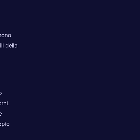
ssono
i della
o
rni.
e
ppio