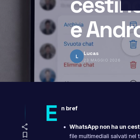
cestin
e Andr
Lucas
L
23 MAGGIO 2026
E
n bref
share
WhatsApp non ha un cest
bookmark
file multimediali salvati nel