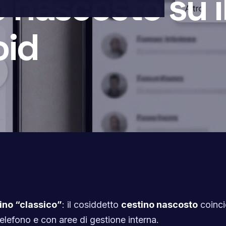
o nascosto su 
oid
ino “classico”
: il cosiddetto
cestino nascosto
coinci
 telefono e con aree di gestione interna.