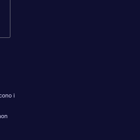
cono i
on