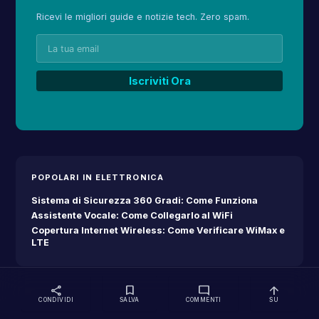
Ricevi le migliori guide e notizie tech. Zero spam.
POPOLARI IN ELETTRONICA
Sistema di Sicurezza 360 Gradi: Come Funziona
Assistente Vocale: Come Collegarlo al WiFi
Copertura Internet Wireless: Come Verificare WiMax e
LTE
share
bookmark
mode_comment
arrow_upward
CONDIVIDI
SALVA
COMMENTI
SU