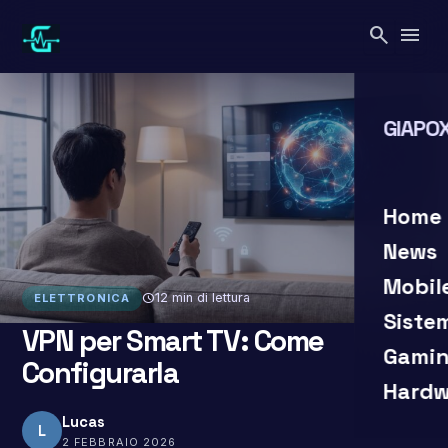
Vai
search
menu
al
contenuto
GIAPOX
search
close
Home
News
Mobil
schedule
12 min di lettura
ELETTRONICA
Siste
VPN per Smart TV: Come
Gamin
Configurarla
Hardw
Lucas
L
2 FEBBRAIO 2026