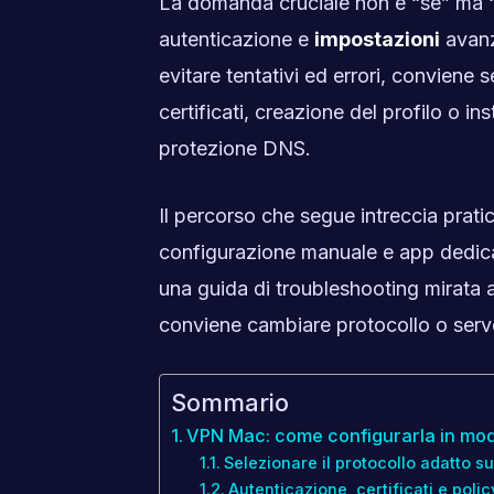
La domanda cruciale non è “se” ma
autenticazione e
impostazioni
avanza
evitare tentativi ed errori, conviene 
certificati, creazione del profilo o in
protezione DNS.
Il percorso che segue intreccia prat
configurazione manuale e app dedicat
una guida di troubleshooting mirata
conviene cambiare protocollo o serve
Sommario
VPN Mac: come configurarla in mod
Selezionare il protocollo adatto 
Autenticazione, certificati e policy