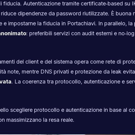
di fiducia. Autenticazione tramite certificate‑based su 
 riduce dipendenze da password riutilizzate. È buona
te e impostarne la fiducia in Portachiavi. In parallelo, la
anonimato
: preferibili servizi con audit esterni e no‑log
menti del client e del sistema opera come rete di prot
ità note, mentre DNS privati e protezione da leak evit
ivata
. La coerenza tra protocollo, autenticazione e ser
nello scegliere protocollo e autenticazione in base al c
non massimizzano la resa reale.