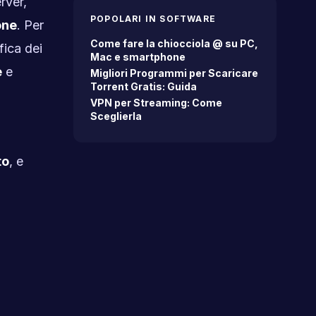
rver,
POPOLARI IN SOFTWARE
one
. Per
Come fare la chiocciola @ su PC,
fica dei
Mac e smartphone
e
e
Migliori Programmi per Scaricare
Torrent Gratis: Guida
VPN per Streaming: Come
Sceglierla
to
, e