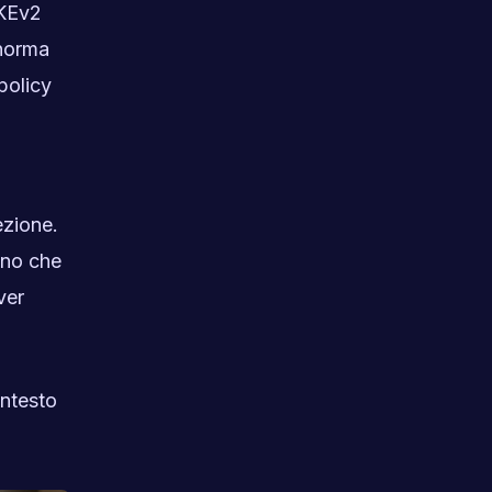
IKEv2
 norma
 policy
ezione.
ano che
ver
ontesto