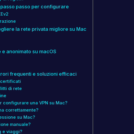
 passo passo per configurare
KEv2
urazione
gliere la rete privata migliore su Mac
one e anonimato su macOS
ori frequenti e soluzioni efficaci
certificati
tti di rete
ine
per configurare una VPN su Mac?
na correttamente?
nessione su Mac?
zione manuale?
 e viaggi?