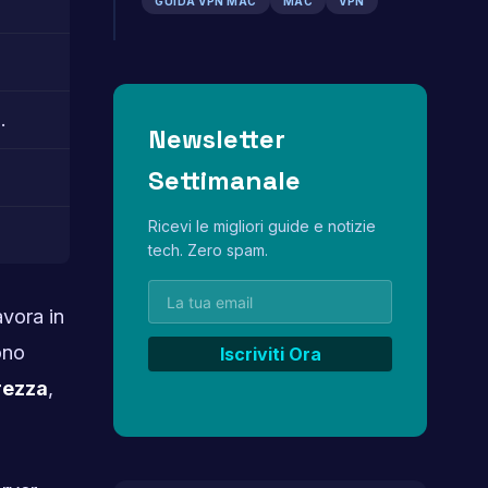
GUIDA VPN MAC
MAC
VPN
.
Newsletter
Settimanale
Ricevi le migliori guide e notizie
tech. Zero spam.
avora in
ono
rezza
,