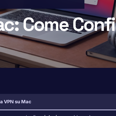
c: Come Confi
una VPN su Mac