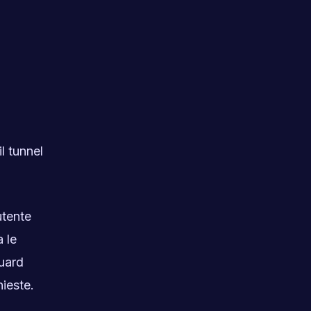
l tunnel
utente
 le
uard
hieste.