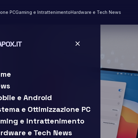
ione PC
Gaming e Intrattenimento
Hardware e Tech News
APOX.IT
close
close
ome
ews
bile e Android
stema e Ottimizzazione PC
ming e Intrattenimento
rdware e Tech News