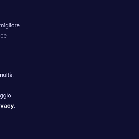
 migliore
sce
nuità.
aggio
ivacy
.