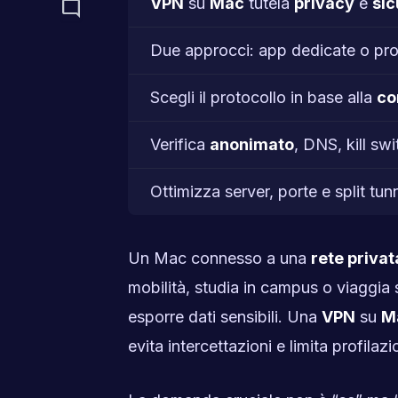
VPN
su
Mac
tutela
privacy
e
sic
mode_comment
Due approcci: app dedicate o prof
Scegli il protocollo in base alla
co
Verifica
anonimato
, DNS, kill sw
Ottimizza server, porte e split tu
Un Mac connesso a una
rete privat
mobilità, studia in campus o viaggia
esporre dati sensibili. Una
VPN
su
M
evita intercettazioni e limita profilazi