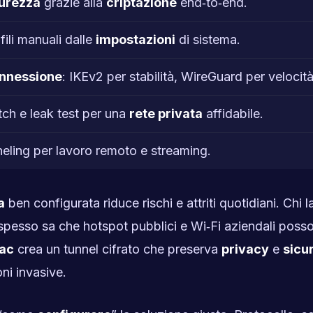
urezza
grazie alla
criptazione
end‑to‑end.
ili manuali dalle
impostazioni
di sistema.
nnessione
: IKEv2 per stabilità, WireGuard per velocità
itch e leak test per una
rete privata
affidabile.
nneling per lavoro remoto e streaming.
a
ben configurata riduce rischi e attriti quotidiani. Chi l
 spesso sa che hotspot pubblici e Wi‑Fi aziendali poss
ac
crea un tunnel cifrato che preserva
privacy
e
sicu
oni invasive.