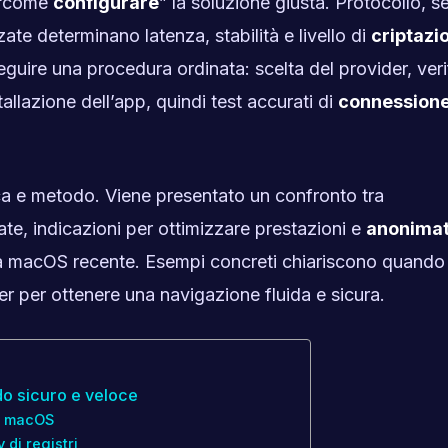
 “come
configurare
” la soluzione giusta. Protocollo, se
te determinano latenza, stabilità e livello di
criptazi
seguire una procedura ordinata: scelta del provider, veri
stallazione dell’app, quindi test accurati di
connession
ica e metodo. Viene presentato un confronto tra
e, indicazioni per ottimizzare prestazioni e
anonima
 a macOS recente. Esempi concreti chiariscono quando
r per ottenere una navigazione fluida e sicura.
o sicuro e veloce
su macOS
 di registri