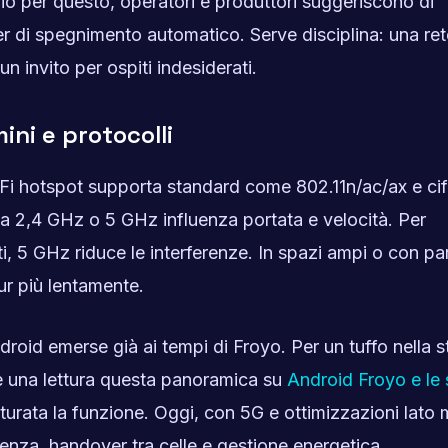
rio per questo, operatori e produttori suggeriscono di
er di spegnimento automatico. Serve disciplina: una ret
 invito per ospiti indesiderati.
ini e protocolli
 WiFi hotspot supporta standard come 802.11n/ac/ax e cif
da 2,4 GHz o 5 GHz influenza portata e velocità. Per
ati, 5 GHz riduce le interferenze. In spazi ampi o con par
r più lentamente.
droid emerse già ai tempi di Froyo. Per un tuffo nella s
le una lettura questa panoramica su
Android Froyo e le
maturata la funzione. Oggi, con 5G e ottimizzazioni lat
atenza, handover tra celle e gestione energetica.