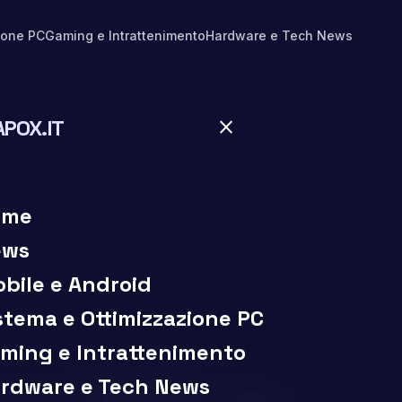
ione PC
Gaming e Intrattenimento
Hardware e Tech News
APOX.IT
close
close
ome
ews
bile e Android
stema e Ottimizzazione PC
ming e Intrattenimento
15 min di lettura
chedule
rdware e Tech News