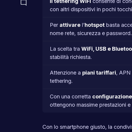
Il tethering WiFi
consente di con
mode_comment
con altri dispositivi in pochi tocchi
Per
attivare
l’
hotspot
basta acced
nome rete, sicurezza e password.
La scelta tra
WiFi, USB e Bluetoo
stabilità richiesta.
Attenzione a
piani tariffari
, APN e
tethering.
Con una corretta
configurazione
ottengono massime prestazioni e 
Con lo smartphone giusto, la condivis