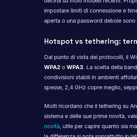
decina su molti modelli recenti. Prop
impostare limiti di connessione e tim
aperta o una password debole sono un
Hotspot vs tethering: term
Dal punto di vista dei protocolli, il
WPA2
o
WPA3
. La scelta della ban
condivisioni stabili in ambienti affoll
spesse, 2,4 GHz copre meglio, seppu
Molti ricordano che il tethering su An
sistema e delle sue prime novità, va
novità
, utile per capire quanto sia 
la differenza si nota soprattutto in l