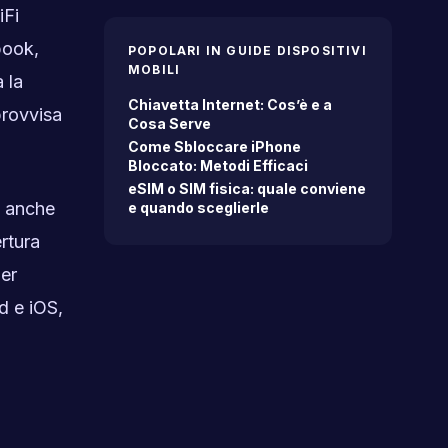
iFi
book,
POPOLARI IN GUIDE DISPOSITIVI
MOBILI
 la
Chiavetta Internet: Cos’è e a
provvisa
Cosa Serve
Come Sbloccare iPhone
Bloccato: Metodi Efficaci
eSIM o SIM fisica: quale conviene
i anche
e quando sceglierle
rtura
Per
d e iOS,