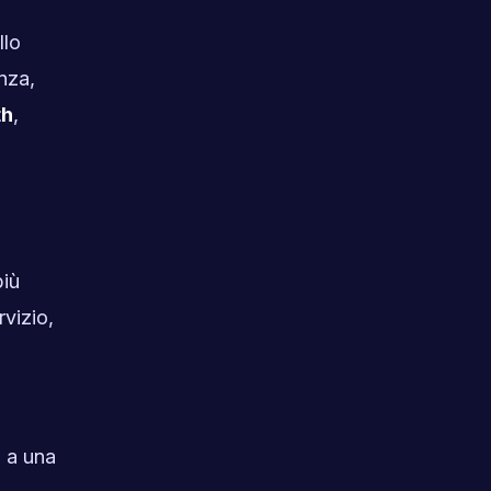
llo
nza,
th
,
iù
rvizio,
o a una