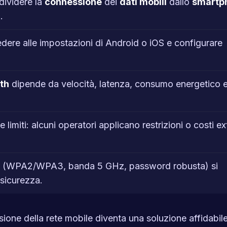
dividere la
connessione
dei
dati mobili
dallo
smartp
.
ere alle impostazioni di Android o iOS e configurare
th
dipende da velocità, latenza, consumo energetico 
 limiti: alcuni operatori applicano restrizioni o costi ex
(WPA2/WPA3, banda 5 GHz, password robusta) si
sicurezza.
ione della rete mobile diventa una soluzione affidabil