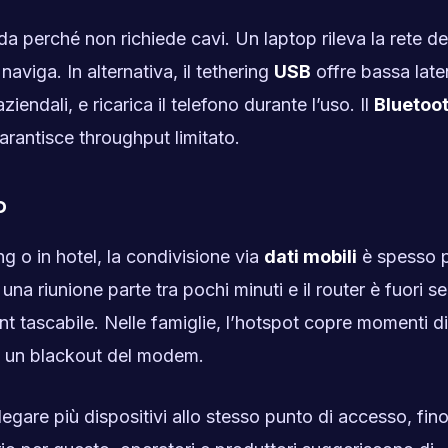
a perché non richiede cavi. Un laptop rileva la rete de
aviga. In alternativa, il tethering
USB
offre bassa late
endali, e ricarica il telefono durante l’uso. Il
Bluetoo
rantisce throughput limitato.
o
ng o in hotel, la condivisione via
dati mobili
è spesso p
na riunione parte tra pochi minuti e il router è fuori se
t tascabile. Nelle famiglie, l’hotspot copre momenti di
o un blackout del modem.
legare più dispositivi allo stesso punto di accesso, fin