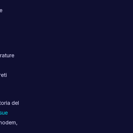
e
rature
eti
toria del
 sue
o modem,