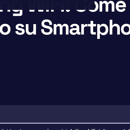
ing WiFi: Come
rlo su Smartph