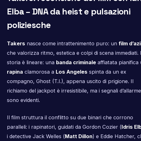
Elba – DNA da heist e pulsazioni
poliziesche
Takers
nasce come intrattenimento puro: un
film d’az
che valorizza ritmo, estetica e colpi di scena immediati.
storia è lineare: una
banda criminale
affiatata pianifica
rapina
clamorosa a
Los Angeles
spinta da un ex
compagno, Ghost (T.I.), appena uscito di prigione. Il
richiamo del jackpot è irresistibile, ma i segnali d’allarme
sono evidenti.
Il film struttura il conflitto su due binari che corrono
paralleli: i rapinatori, guidati da Gordon Cozier (
Idris El
i detective Jack Welles (
Matt Dillon
) e Eddie Hatcher, 