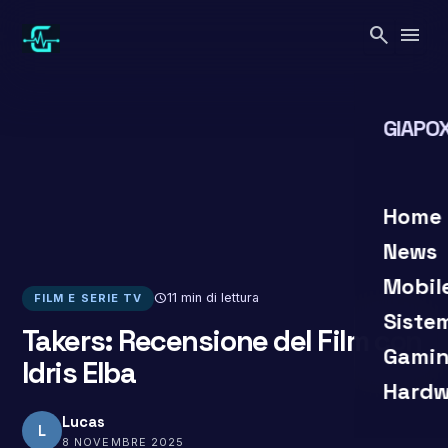
Vai
search
menu
al
contenuto
GIAPOX
search
close
Home
News
Mobil
schedule
11 min di lettura
FILM E SERIE TV
Siste
Takers: Recensione del Film con
Gamin
Idris Elba
Hardw
Lucas
L
8 NOVEMBRE 2025