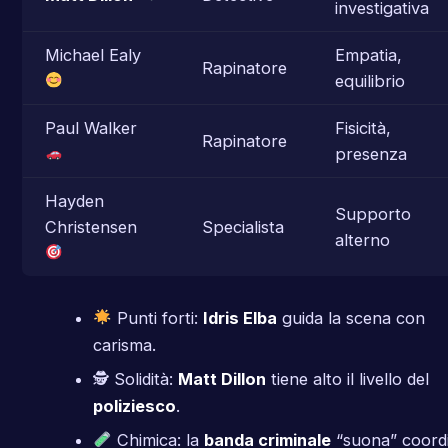
investigativa
Michael Ealy
Empatia,
Rapinatore
equilibrio
Paul Walker
Fisicità,
Rapinatore
presenza
Hayden
Supporto
Christensen
Specialista
alterno
Punti forti:
Idris Elba
guida la scena con
carisma.
🕵️ Solidità:
Matt Dillon
tiene alto il livello del
poliziesco
.
Chimica: la
banda criminale
“suona” coord