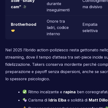
Stile “shaky
Coinvolgimen
durante
cam”
ma divisivo
inseguimenti
Onore tra
Brotherhood
Empatia
ladri, codice
selettiva
interno
Nel 2025 l’ibrido action-poliziesco resta gettonato nell
streaming, dove il tempo d’attesa tra set-piece incide su
fidelizzazione. Takers conserva mordente perché com
preparazione e payoff senza dispersioni, anche se sacri
lo spessore psicologico.
Ritmo incalzante e
rapina
ben coreografa
Carisma di
Idris Elba
e solidità di
Matt Dillo