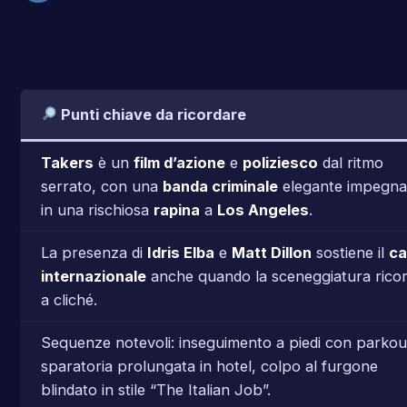
Punti chiave da ricordare
Takers
è un
film d’azione
e
poliziesco
dal ritmo
serrato, con una
banda criminale
elegante impegna
in una rischiosa
rapina
a
Los Angeles
.
La presenza di
Idris Elba
e
Matt Dillon
sostiene il
ca
internazionale
anche quando la sceneggiatura rico
a cliché.
Sequenze notevoli: inseguimento a piedi con parkou
sparatoria prolungata in hotel, colpo al furgone
blindato in stile “The Italian Job”.