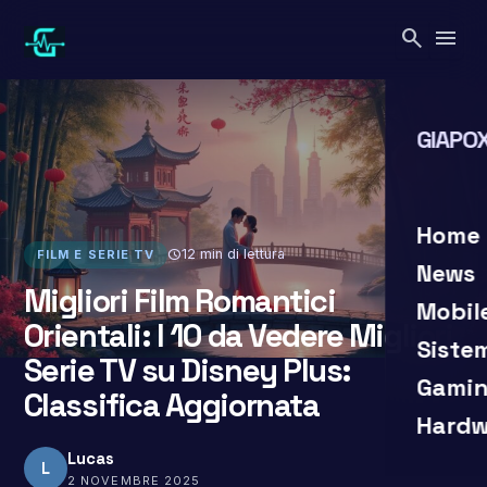
Vai
search
menu
al
contenuto
GIAPOX
search
close
Home
schedule
12 min di lettura
FILM E SERIE TV
News
Migliori Film Romantici
Mobil
Orientali: I 10 da Vedere Migliori
Siste
Serie TV su Disney Plus:
Gamin
Classifica Aggiornata
Hardw
Lucas
L
2 NOVEMBRE 2025