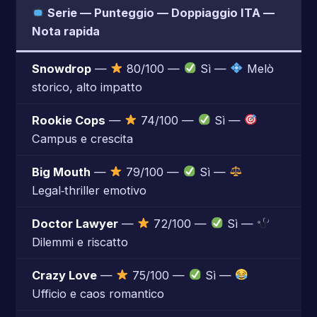
Serie — Punteggio — Doppiaggio ITA —
Nota rapida
Snowdrop
—
80/100 —
Sì —
Melò
storico, alto impatto
Rookie Cops
—
74/100 —
Sì —
Campus e crescita
Big Mouth
—
79/100 —
Sì —
Legal‑thriller emotivo
Doctor Lawyer
—
72/100 —
Sì —
Dilemmi e riscatto
Crazy Love
—
75/100 —
Sì —
Ufficio e caos romantico