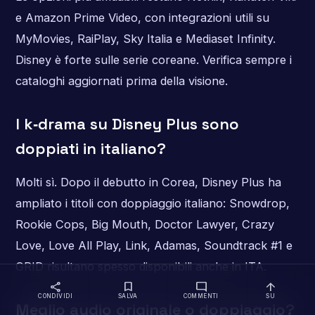
e Amazon Prime Video, con integrazioni utili su
MyMovies, RaiPlay, Sky Italia e Mediaset Infinity.
Disney è forte sulle serie coreane. Verifica sempre i
cataloghi aggiornati prima della visione.
I k‑drama su Disney Plus sono
doppiati in italiano?
Molti sì. Dopo il debutto in Corea, Disney Plus ha
ampliato i titoli con doppiaggio italiano: Snowdrop,
Rookie Cops, Big Mouth, Doctor Lawyer, Crazy
Love, Love All Play, Link, Adamas, Soundtrack #1 e
GRID risultano spesso disponibili anche in ITA.
share
bookmark
mode_comment
arrow_upward
CONDIVIDI
SALVA
COMMENTI
SU
Meglio audio originale o doppiaggio?