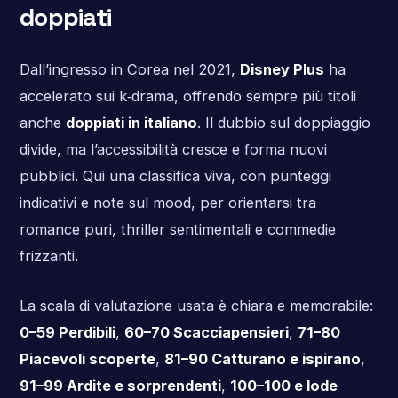
doppiati
Dall’ingresso in Corea nel 2021,
Disney Plus
ha
accelerato sui k‑drama, offrendo sempre più titoli
anche
doppiati in italiano
. Il dubbio sul doppiaggio
divide, ma l’accessibilità cresce e forma nuovi
pubblici. Qui una classifica viva, con punteggi
indicativi e note sul mood, per orientarsi tra
romance puri, thriller sentimentali e commedie
frizzanti.
La scala di valutazione usata è chiara e memorabile:
0–59 Perdibili
,
60–70 Scacciapensieri
,
71–80
Piacevoli scoperte
,
81–90 Catturano e ispirano
,
91–99 Ardite e sorprendenti
,
100–100 e lode