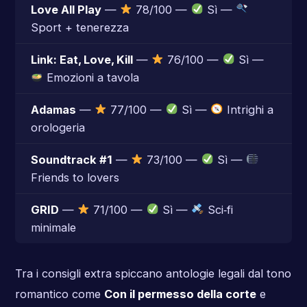
Love All Play
—
78/100 —
Sì —
Sport + tenerezza
Link: Eat, Love, Kill
—
76/100 —
Sì —
Emozioni a tavola
Adamas
—
77/100 —
Sì —
Intrighi a
orologeria
Soundtrack #1
—
73/100 —
Sì —
Friends to lovers
GRID
—
71/100 —
Sì —
Sci‑fi
minimale
Tra i consigli extra spiccano antologie legali dal tono
romantico come
Con il permesso della corte
e