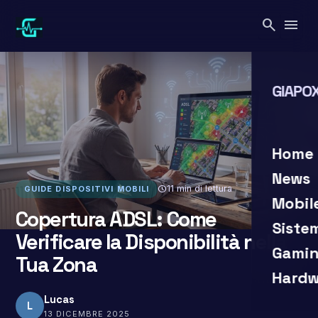
Vai
search
menu
al
contenuto
GIAPOX
search
close
Home
News
schedule
11 min di lettura
GUIDE DISPOSITIVI MOBILI
Mobil
Copertura ADSL: Come
Siste
Verificare la Disponibilità nella
Gamin
Tua Zona
Hardw
Lucas
L
13 DICEMBRE 2025