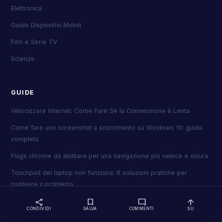
Elettronica
Guide Dispositivi Mobili
Film e Serie TV
Scienze
GUIDE
Velocizzare Internet: Come Fare Se la Connessione è Lenta
Come fare uno screenshot a scorrimento su Windows 10: guida
completa
Flags chrome da abilitare per una navigazione più veloce e sicura
Touchpad del laptop non funziona: 6 soluzioni pratiche per
risolvere il problema
share
bookmark
mode_comment
arrow_upward
CONDIVIDI
SALVA
COMMENTI
SU