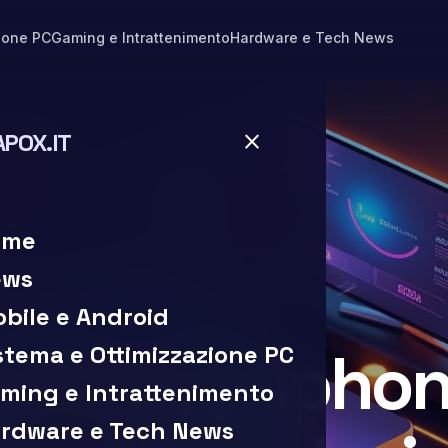
ione PC
Gaming e Intrattenimento
Hardware e Tech News
APOX.IT
close
close
ome
ews
bile e Android
di lettura
ollegare iphon
stema e Ottimizzazione PC
ming e Intrattenimento
rdware e Tech News