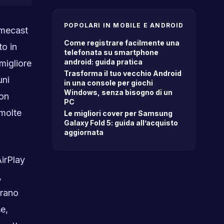
POPOLARI IN MOBILE E ANDROID
omecast
Come registrare facilmente una
to in
telefonata su smartphone
android: guida pratica
migliore
Trasforma il tuo vecchio Android
uni
in una console per giochi
Windows, senza bisogno di un
non
PC
 molte
Le migliori cover per Samsung
Galaxy Fold 5: guida all’acquisto
aggiornata
AirPlay
,
trano
e,