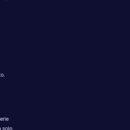
to.
erie
a solo