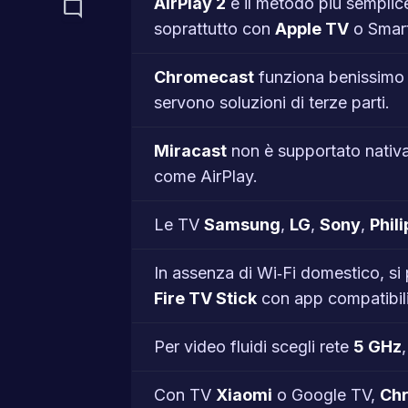
AirPlay 2
è il metodo più semplice
mode_comment
soprattutto con
Apple TV
o Smart
Chromecast
funziona benissimo c
servono soluzioni di terze parti.
Miracast
non è supportato nativa
come AirPlay.
Le TV
Samsung
,
LG
,
Sony
,
Phili
In assenza di Wi‑Fi domestico, si
Fire TV Stick
con app compatibili
Per video fluidi scegli rete
5 GHz
Con TV
Xiaomi
o Google TV,
Ch