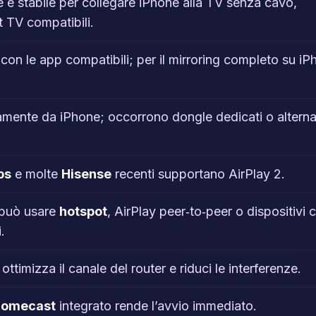
 e stabile per collegare iPhone alla TV senza cavo,
 TV compatibili.
on le app compatibili; per il mirroring completo su iP
mente da iPhone; occorrono dongle dedicati o alterna
ps
e molte
Hisense
recenti supportano AirPlay 2.
 può usare
hotspot
, AirPlay peer‑to‑peer o dispositivi
.
, ottimizza il canale del router e riduci le interferenze.
romecast
integrato rende l’avvio immediato.