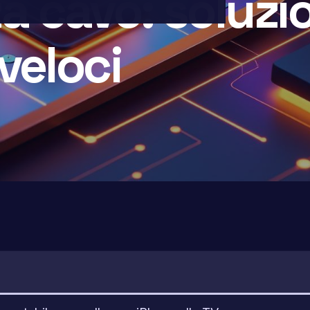
a cavo: soluzi
 veloci