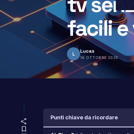
tv senz
facili e
Lucas
L
16 OTTOBRE 2025
Punti chiave da ricordare
share
bookmark