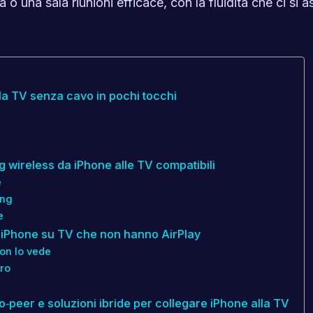
 o una sala riunioni efficace, con la fluidità che ci si a
la TV senza cavo in pochi tocchi
 wireless da iPhone alle TV compatibili
e
ing
e
e iPhone su TV che non hanno AirPlay
on lo vede
ro
o‑peer e soluzioni ibride per collegare iPhone alla TV