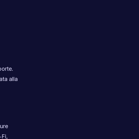
u
porte.
ta alla
pure
Fi,