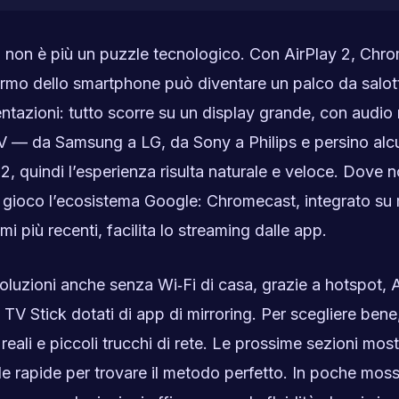
i non è più un puzzle tecnologico. Con AirPlay 2, Chr
chermo dello smartphone può diventare un palco da salot
entazioni: tutto scorre su un display grande, con audio 
V — da Samsung a LG, da Sony a Philips e persino alc
, quindi l’esperienza risulta naturale e veloce. Dove 
 in gioco l’ecosistema Google: Chromecast, integrato su
 più recenti, facilita lo streaming dalle app.
oluzioni anche senza Wi‑Fi di casa, grazie a hotspot, 
V Stick dotati di app di mirroring. Per scegliere bene
reali e piccoli trucchi di rete. Le prossime sezioni mos
lle rapide per trovare il metodo perfetto. In poche moss