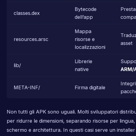
Bytecode
Presta
classes.dex
dell’app
compat
Mappa
Traduz
resources.arsc
risorse e
asset
localizzazioni
Librerie
Suppo
lib/
native
ARM/
Integri
META-INF/
Firma digitale
pacch
Non tutti gli APK sono uguali. Molti sviluppatori distri
per ridurre le dimensioni, separando risorse per lingua, 
schermo e architettura. In questi casi serve un installe