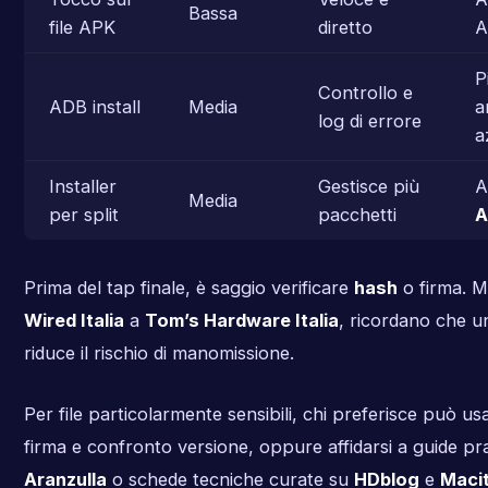
Bassa
file APK
diretto
A
P
Controllo e
ADB install
Media
a
log di errore
a
Installer
Gestisce più
A
Media
per split
pacchetti
A
Prima del tap finale, è saggio verificare
hash
o firma. Mo
Wired Italia
a
Tom’s Hardware Italia
, ricordano che u
riduce il rischio di manomissione.
Per file particolarmente sensibili, chi preferisce può us
firma e confronto versione, oppure affidarsi a guide pr
Aranzulla
o schede tecniche curate su
HDblog
e
Maci