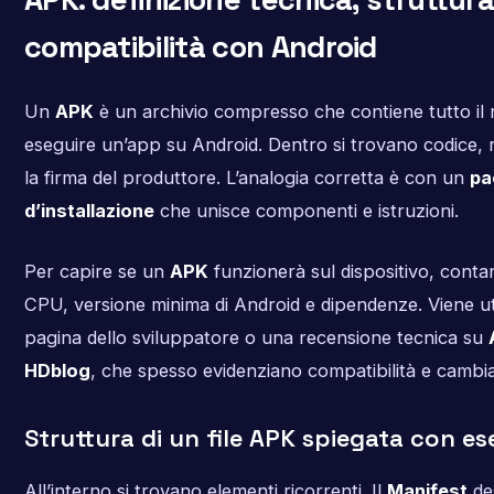
compatibilità con Android
Un
APK
è un archivio compresso che contiene tutto il 
eseguire un’app su Android. Dentro si trovano codice, r
la firma del produttore. L’analogia corretta è con un
pa
d’installazione
che unisce componenti e istruzioni.
Per capire se un
APK
funzionerà sul dispositivo, conta
CPU, versione minima di Android e dipendenze. Viene uti
pagina dello sviluppatore o una recensione tecnica su
HDblog
, che spesso evidenziano compatibilità e cambi
Struttura di un file APK spiegata con e
All’interno si trovano elementi ricorrenti. Il
Manifest
de