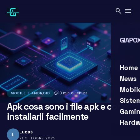
Vai
search
menu
al
contenuto
GIAPOX
search
clo
Home
News
Mobil
schedule
13 min di lettura
MOBILE E ANDROID
Siste
Apk cosa sono i file apk e come
Gamin
installarli facilmente
Hardw
Lucas
L
21 OTTOBRE 2025