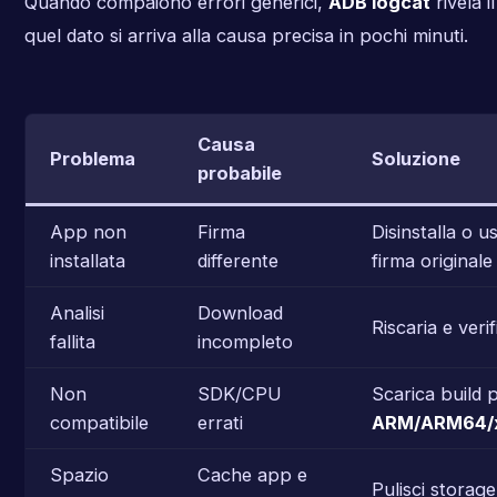
Quando compaiono errori generici,
ADB logcat
rivela i
quel dato si arriva alla causa precisa in pochi minuti.
Causa
Problema
Soluzione
probabile
App non
Firma
Disinstalla o 
installata
differente
firma originale
Analisi
Download
Riscaria e ver
fallita
incompleto
Non
SDK/CPU
Scarica build 
compatibile
errati
ARM/ARM64/
Spazio
Cache app e
Pulisci storage