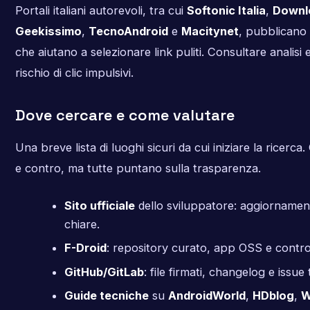
Portali italiani autorevoli, tra cui
Softonic Italia
,
Downl
Geekissimo
,
TecnoAndroid
e
Macitynet
, pubblicano 
che aiutano a selezionare link puliti. Consultare analisi e
rischio di clic impulsivi.
Dove cercare e come valutare
Una breve lista di luoghi sicuri da cui iniziare la ricerc
e contro, ma tutte puntano sulla trasparenza.
Sito ufficiale
dello sviluppatore: aggiornamenti
chiare.
F-Droid
: repository curato, app OSS e controll
GitHub/GitLab
: file firmati, changelog e issue 
Guide tecniche
su
AndroidWorld
,
HDblog
,
W