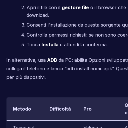
Apri il file con il
gestore file
o il browser che h
download.
Consenti l’installazione da questa sorgente qu
Controlla permessi richiesti: se non sono coere
Tocca
Installa
e attendi la conferma.
In alternativa, usa
ADB
da PC: abilita Opzioni svilupp
collega il telefono e lancia “adb install nome.apk”. Que
per più dispositivi.
Q
Metodo
Difficoltà
Pro
c
Tocco sul
Veloce e
A