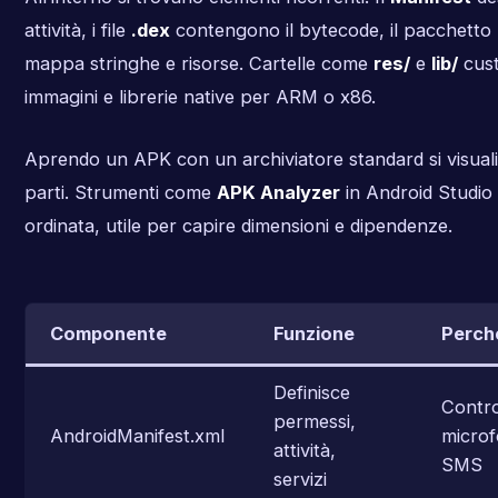
attività, i file
.dex
contengono il bytecode, il pacchetto
mappa stringhe e risorse. Cartelle come
res/
e
lib/
cust
immagini e librerie native per ARM o x86.
Aprendo un APK con un archiviatore standard si visual
parti. Strumenti come
APK Analyzer
in Android Studio 
ordinata, utile per capire dimensioni e dipendenze.
Componente
Funzione
Perch
Definisce
Contro
permessi,
AndroidManifest.xml
microf
attività,
SMS
servizi