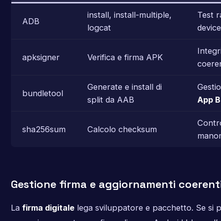
install, install-multiple,
Test r
ADB
logcat
device
Integr
apksigner
Verifica e firma APK
coeren
Generate e install di
Gesti
bundletool
split da AAB
App B
Contr
sha256sum
Calcolo checksum
manom
Gestione firma e aggiornamenti coerent
La
firma digitale
lega sviluppatore e pacchetto. Se si p