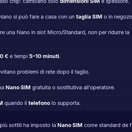
sso chip: cambiano solo
dimensioni SIM
e spessore.
Nano si può fare a casa con un
taglia SIM
o in negozi
e una Nano in slot Micro/Standard, non per ridurre la
0 €
e tempi
5–10 minuti
.
itano problemi di rete dopo il taglio.
una
Nano SIM
gratuita o sostitutiva all’operatore.
M
quando il
telefono
lo supporta.
più sottili ha imposto la
Nano SIM
come standard de f