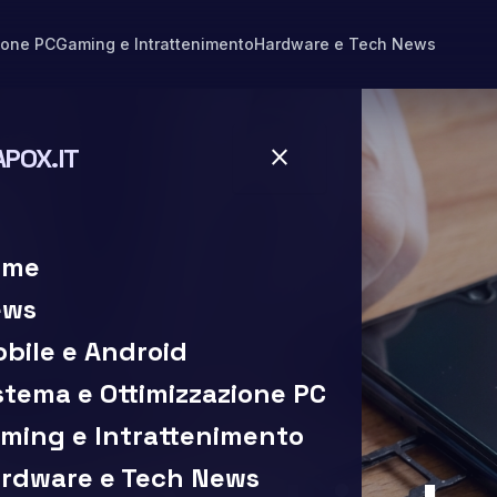
ione PC
Gaming e Intrattenimento
Hardware e Tech News
APOX.IT
close
close
ome
ews
bile e Android
stema e Ottimizzazione PC
ming e Intrattenimento
 di lettura
rdware e Tech News