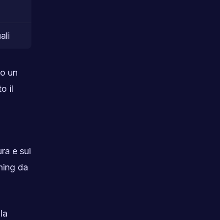
ali
to un
o il
ra e sui
oning da
la