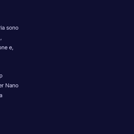
ria sono
,
one e,
ip
per Nano
a