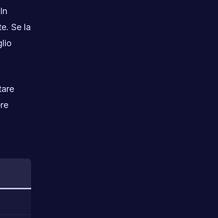
 In
e. Se la
glio
tare
re