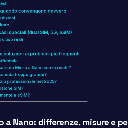
test
i e quando convengono davvero
edizioni
liore
casi speciali (dual SIM, 5G, eSIM)
 d’uso reali
e soluzioni ai problemi più frequenti
ffidabile
ssare da Micro a Nano senza rischi?
 scheda troppo grande?
zio professionale nel 2025?
ersione SIM?
amente a eSIM?
 a Nano: differenze, misure e p