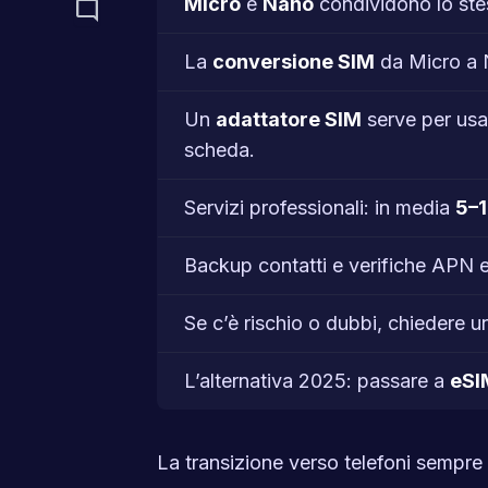
Micro
e
Nano
condividono lo ste
mode_comment
La
conversione SIM
da Micro a 
Un
adattatore SIM
serve per usar
scheda.
Servizi professionali: in media
5–1
Backup contatti e verifiche APN ev
Se c’è rischio o dubbi, chiedere 
L’alternativa 2025: passare a
eSI
La transizione verso telefoni sempre 