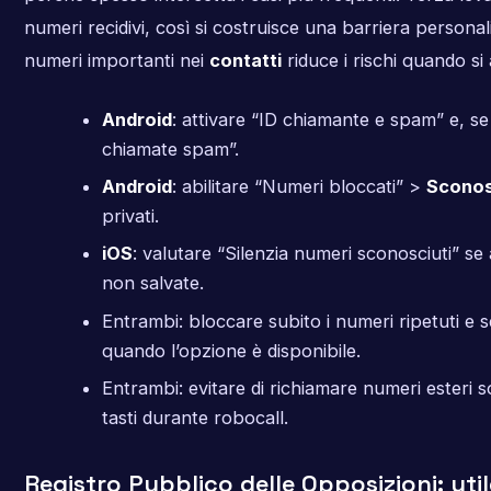
numeri recidivi, così si costruisce una barriera personali
numeri importanti nei
contatti
riduce i rischi quando si at
Android
: attivare “ID chiamante e spam” e, se 
chiamate spam”.
Android
: abilitare “Numeri bloccati” >
Sconos
privati.
iOS
: valutare “Silenzia numeri sconosciuti” s
non salvate.
Entrambi: bloccare subito i numeri ripetuti e 
quando l’opzione è disponibile.
Entrambi: evitare di richiamare numeri esteri 
tasti durante robocall.
Registro Pubblico delle Opposizioni: ut