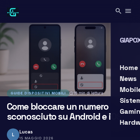
Vai
search
menu
al
contenuto
GIAPOX
search
clo
Home
News
Mobil
schedule
16 min di lettura
GUIDE DISPOSITIVI MOBILI
Siste
Come bloccare un numero
Gamin
sconosciuto su Android e iOS
Hardw
Lucas
L
15 MAGGIO 2026