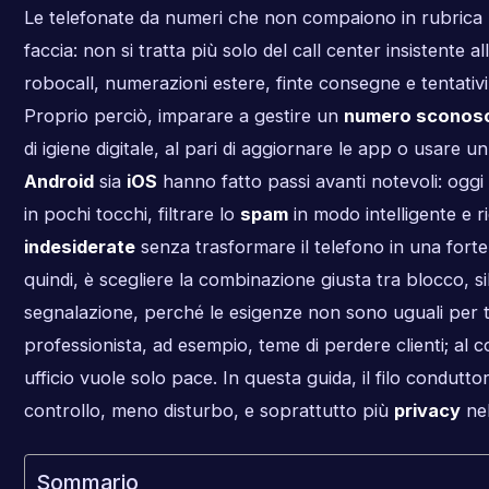
Le telefonate da numeri che non compaiono in rubrica
faccia: non si tratta più solo del call center insistente a
robocall, numerazioni estere, finte consegne e tentativi 
Proprio perciò, imparare a gestire un
numero sconosc
di igiene digitale, al pari di aggiornare le app o usare u
Android
sia
iOS
hanno fatto passi avanti notevoli: oggi
in pochi tocchi, filtrare lo
spam
in modo intelligente e r
indesiderate
senza trasformare il telefono in una fortez
quindi, è scegliere la combinazione giusta tra blocco, s
segnalazione, perché le esigenze non sono uguali per tu
professionista, ad esempio, teme di perdere clienti; al co
ufficio vuole solo pace. In questa guida, il filo condutto
controllo, meno disturbo, e soprattutto più
privacy
nel
Sommario