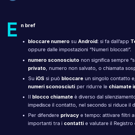
E
n bref
bloccare numero
su
Android
: si fa dall’app
T
oppure dalle impostazioni “Numeri bloccati”.
numero sconosciuto
non significa sempre “
privato
, numero non salvato, o chiamata sosp
Su
iOS
si può
bloccare
un singolo contatto e
numeri sconosciuti
per ridurre le
chiamate i
Il
blocco chiamate
è diverso dal silenziamento
impedisce il contatto, nel secondo si riduce il 
Per difendere
privacy
e tempo: attivare filtri a
importanti tra i
contatti
e valutare il Registro 