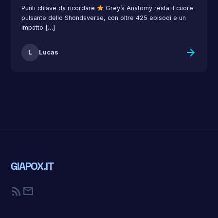
Punti chiave da ricordare
Grey’s Anatomy resta il cuore
pulsante dello Shondaverse, con oltre 425 episodi e un
impatto […]
arrow_forward
L
Lucas
GIAPOX.IT
rss_feed
mail