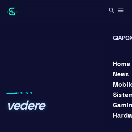
Vai
search
menu
al
contenuto
GIAPOX
search
close
Home
News
Mobil
Siste
ARCHIVIO
vedere
Gamin
Hardw