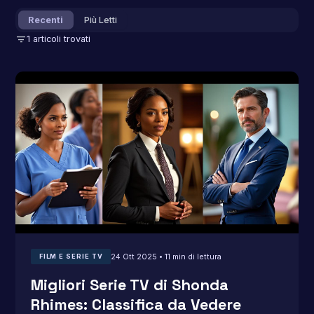
Recenti
Più Letti
filter_list
1 articoli trovati
24 Ott 2025 • 11 min di lettura
FILM E SERIE TV
Migliori Serie TV di Shonda
Rhimes: Classifica da Vedere