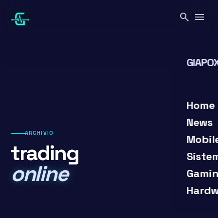
Vai
search
menu
al
contenuto
GIAPOX
search
close
Home
News
ARCHIVIO
Mobil
trading
Siste
online
Gamin
Hardw