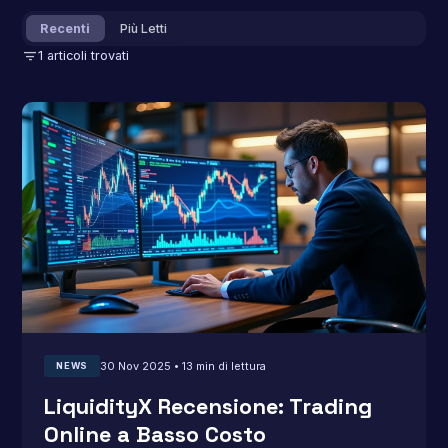
Recenti
Più Letti
filter_list
1 articoli trovati
30 Nov 2025 • 13 min di lettura
NEWS
LiquidityX Recensione: Trading
Online a Basso Costo