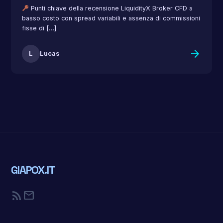
Punti chiave della recensione LiquidityX Broker CFD a
basso costo con spread variabili e assenza di commissioni
fisse di […]
arrow_forward
L
Lucas
GIAPOX.IT
rss_feed
mail