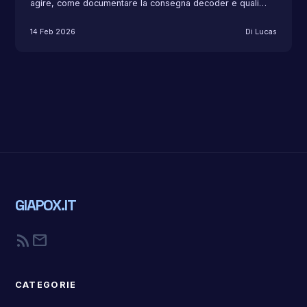
agire, come documentare la consegna decoder e quali…
14 Feb 2026
Di Lucas
GIAPOX.IT
rss_feed
mail
CATEGORIE