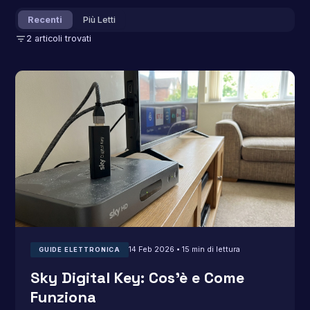
Recenti
Più Letti
filter_list
2 articoli trovati
14 Feb 2026 • 15 min di lettura
GUIDE ELETTRONICA
Sky Digital Key: Cos’è e Come
Funziona