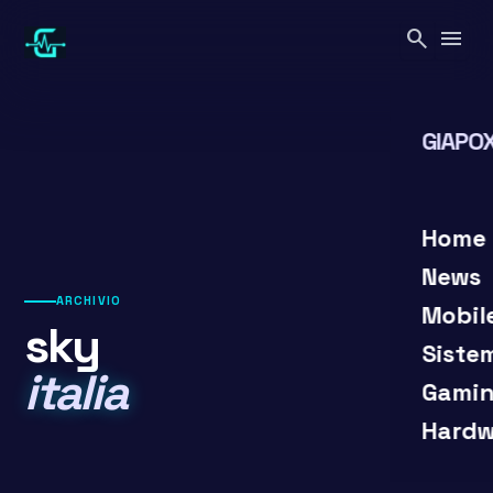
Vai
search
menu
al
contenuto
GIAPOX
search
close
Home
News
ARCHIVIO
Mobil
sky
Siste
italia
Gamin
Hardw