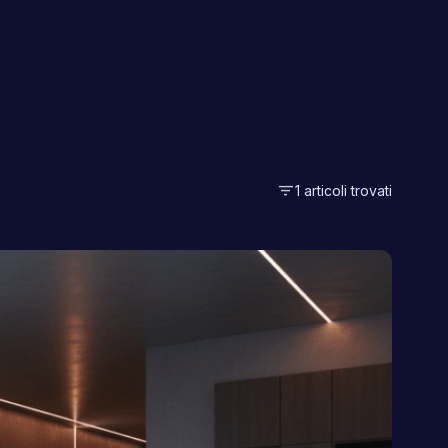
filter_list
1 articoli trovati