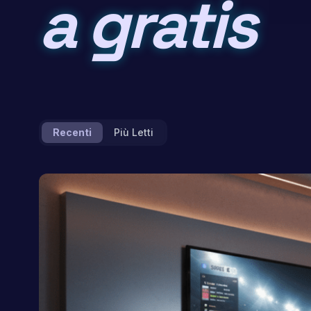
a gratis
Recenti
Più Letti