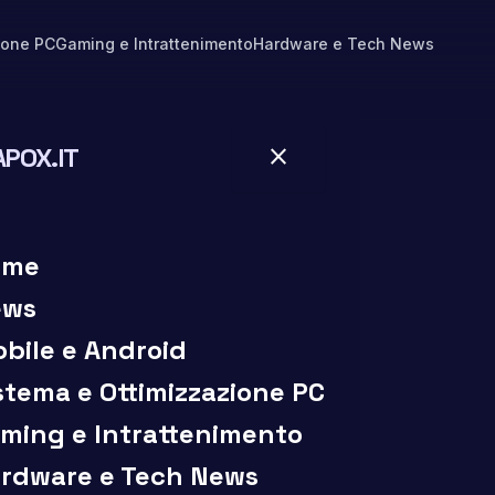
ione PC
Gaming e Intrattenimento
Hardware e Tech News
APOX.IT
close
close
ome
ews
bile e Android
stema e Ottimizzazione PC
ming e Intrattenimento
rdware e Tech News