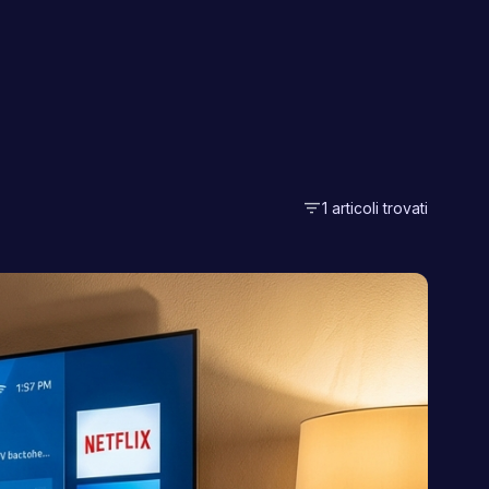
filter_list
1 articoli trovati