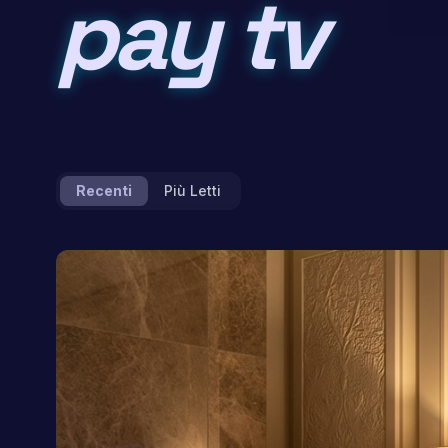
pay tv
Recenti
Più Letti