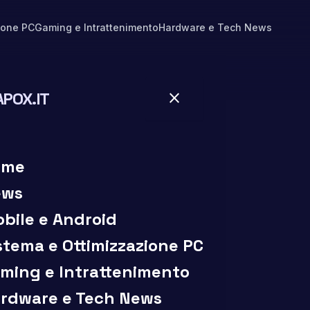
ione PC
Gaming e Intrattenimento
Hardware e Tech News
APOX.IT
close
close
ome
ews
bile e Android
stema e Ottimizzazione PC
ming e Intrattenimento
rdware e Tech News