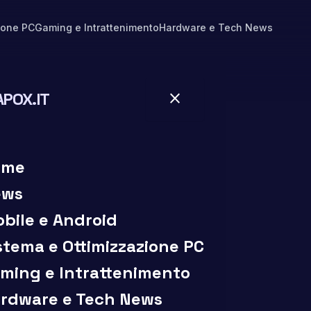
ione PC
Gaming e Intrattenimento
Hardware e Tech News
APOX.IT
close
close
ome
ews
bile e Android
stema e Ottimizzazione PC
ming e Intrattenimento
rdware e Tech News