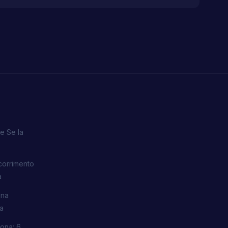
e Se la
corrimento
a
una
ra
ona: 6