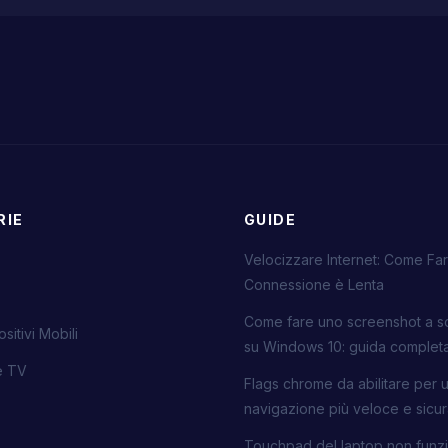
RIE
GUIDE
Velocizzare Internet: Come Far
Connessione è Lenta
Come fare uno screenshot a s
sitivi Mobili
su Windows 10: guida complet
ie TV
Flags chrome da abilitare per 
navigazione più veloce e sicu
Touchpad del laptop non funzi