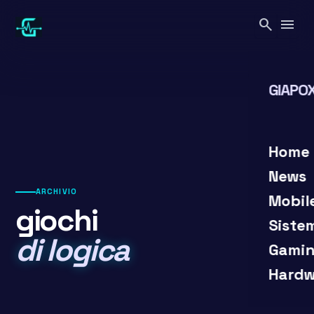
Vai
search
menu
al
contenuto
GIAPOX
search
close
Home
News
ARCHIVIO
Mobil
giochi
Siste
di logica
Gamin
Hardw