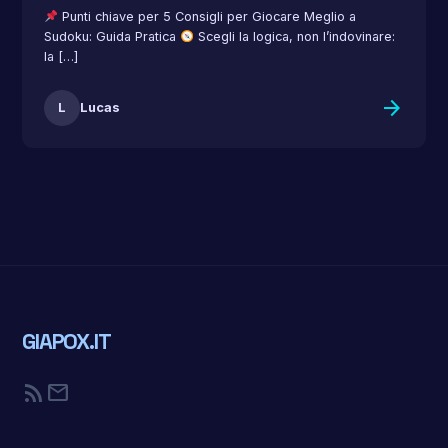
Punti chiave per 5 Consigli per Giocare Meglio a
Sudoku: Guida Pratica
Scegli la logica, non l’indovinare:
la […]
arrow_forward
L
Lucas
GIAPOX.IT
rss_feed
mail