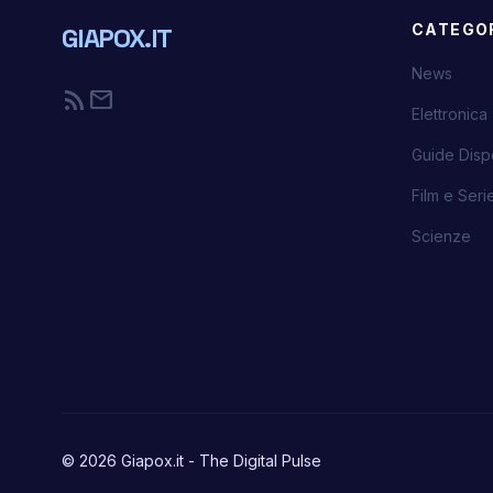
CATEGO
GIAPOX.IT
News
rss_feed
mail
Elettronica
Guide Dispo
Film e Ser
Scienze
© 2026 Giapox.it - The Digital Pulse