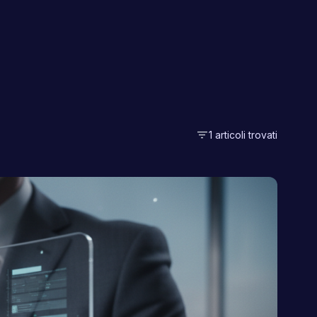
filter_list
1 articoli trovati