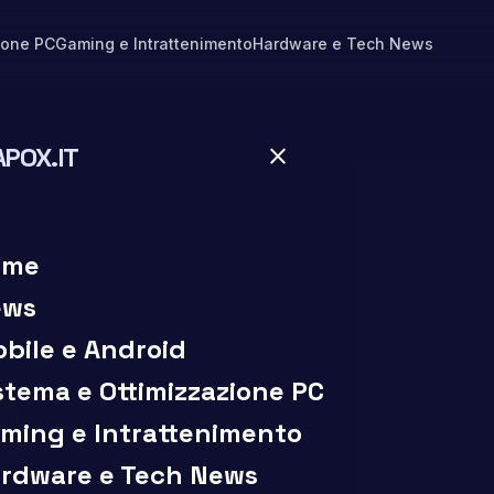
ione PC
Gaming e Intrattenimento
Hardware e Tech News
APOX.IT
close
close
ome
ews
bile e Android
stema e Ottimizzazione PC
ming e Intrattenimento
rdware e Tech News