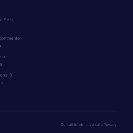
e Se la
corrimento
a
una
ra
ona: 6
il
Contatti
Informativa sulla Privacy