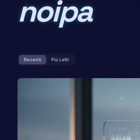
noipa
Recenti
Più Letti