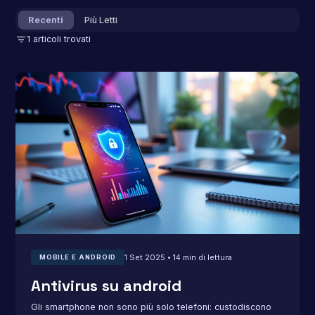
Recenti
Più Letti
filter_list
1 articoli trovati
1 Set 2025 • 14 min di lettura
MOBILE E ANDROID
Antivirus su android
Gli smartphone non sono più solo telefoni: custodiscono