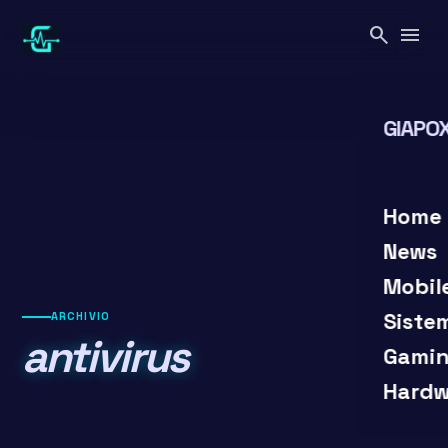
Vai
search
menu
al
contenuto
GIAPOX
search
close
Home
News
Mobil
Siste
ARCHIVIO
antivirus
Gamin
Hardw