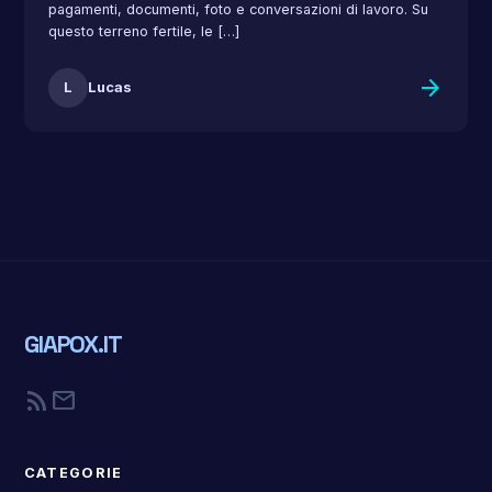
pagamenti, documenti, foto e conversazioni di lavoro. Su
questo terreno fertile, le […]
arrow_forward
L
Lucas
GIAPOX.IT
rss_feed
mail
CATEGORIE