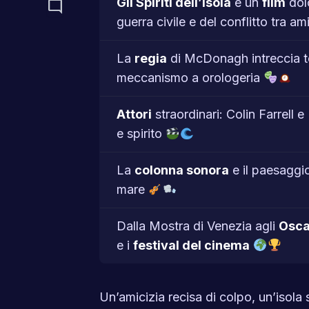
Gli Spiriti dell’Isola
è un
film
dol
mode_comment
guerra civile e del conflitto tra am
La
regia
di McDonagh intreccia tea
meccanismo a orologeria
Attori
straordinari: Colin Farrell 
e spirito
La
colonna sonora
e il paesaggi
mare
Dalla Mostra di Venezia agli
Osca
e i
festival del cinema
Un’amicizia recisa di colpo, un’isol