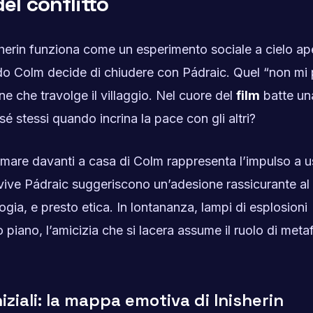
el conflitto
sherin funziona come un esperimento sociale a cielo ap
ndo Colm decide di chiudere con Pádraic. Quel “non mi 
e che travolge il villaggio. Nel cuore del
film
batte un
 stessi quando incrina la pace con gli altri?
mare davanti a casa di Colm rappresenta l’impulso a u
 vive Pádraic suggeriscono un’adesione rassicurante al 
gia, e presto etica. In lontananza, lampi di esplosioni
o piano, l’amicizia che si lacera assume il ruolo di meta
iziali: la mappa emotiva di Inisherin