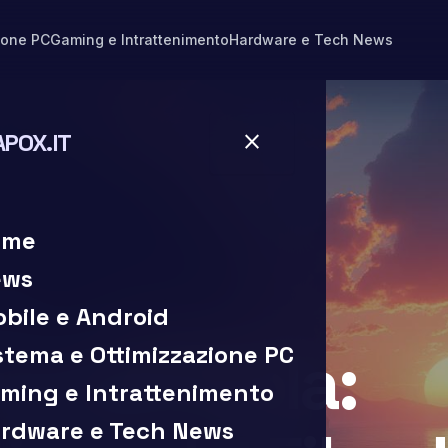
ione PC
Gaming e Intrattenimento
Hardware e Tech News
APOX.IT
close
close
ome
ews
bile e Android
ettura
iti dell’Isola:
stema e Ottimizzazione PC
ming e Intrattenimento
rdware e Tech News