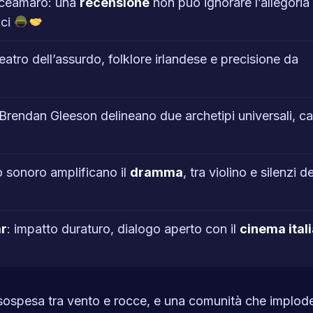
ceamaro: una
recensione
non può ignorare l’allegoria 
ici
tro dell’assurdo, folklore irlandese e precisione da
e Brendan Gleeson delineano due archetipi universali, c
o sonoro amplificano il
dramma
, tra violino e silenzi de
r
: impatto duraturo, dialogo aperto con il
cinema ital
a sospesa tra vento e rocce, e una comunità che implo