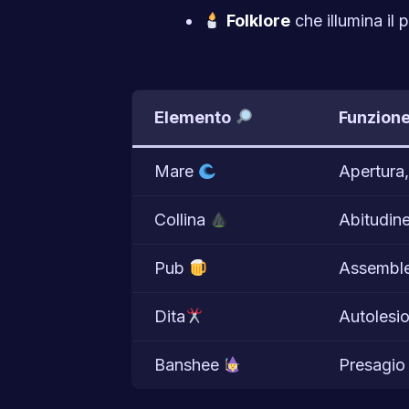
Folklore
che illumina il 
Elemento
Funzion
Mare
Apertura,
Collina
Abitudine
Pub
Assemblea
Dita
Autolesio
Banshee
Presagio 