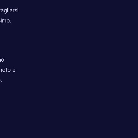
gliarsi
simo:
no
noto e
.