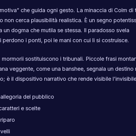
iva” che guida ogni gesto. La minaccia di Colm di ta
lo non cerca plausibilità realistica. È un segno potentis
za un dogma che mutila se stessa. Il paradosso svela
i perdono i ponti, poi le mani con cui li si costruisce.
i mormorii sostituiscono i tribunali. Piccole frasi monta
ziana veggente, come una banshee, segnala un destino 
 è il dispositivo narrativo che rende visibile l’invisibile
llegoria del pubblico
aratteri e scelte
riparo
velli