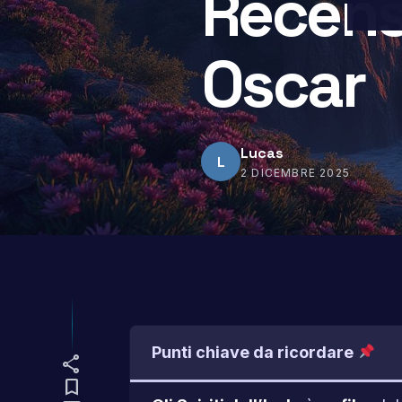
Recens
Oscar
Lucas
L
2 DICEMBRE 2025
Punti chiave da ricordare
share
bookmark