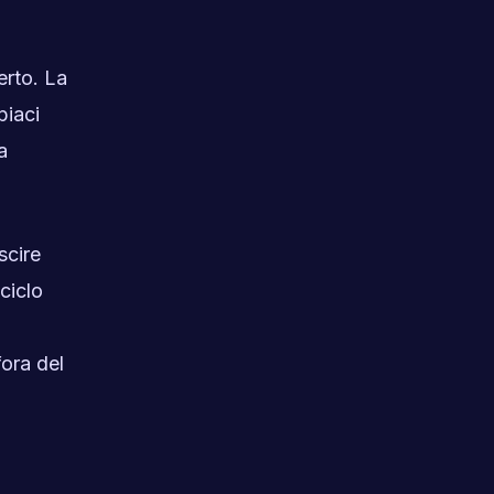
erto. La
piaci
a
scire
ciclo
fora del