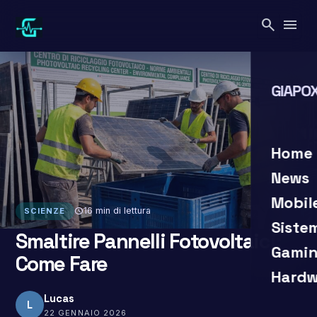
Vai
search
menu
al
contenuto
GIAPOX
search
close
Home
News
Mobil
schedule
16 min di lettura
SCIENZE
Siste
Smaltire Pannelli Fotovoltaici:
Gamin
Come Fare
Hardw
Lucas
L
22 GENNAIO 2026