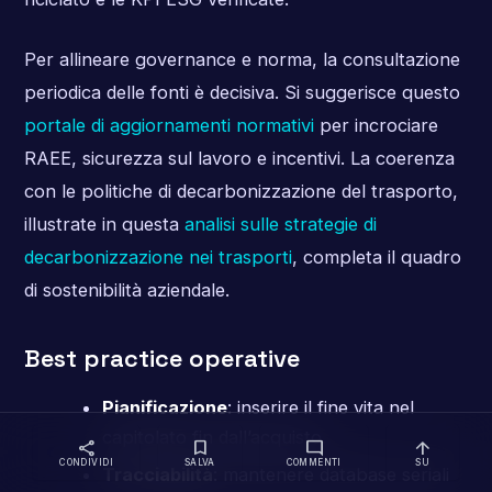
Per allineare governance e norma, la consultazione
periodica delle fonti è decisiva. Si suggerisce questo
portale di aggiornamenti normativi
per incrociare
RAEE, sicurezza sul lavoro e incentivi. La coerenza
con le politiche di decarbonizzazione del trasporto,
illustrate in questa
analisi sulle strategie di
decarbonizzazione nei trasporti
, completa il quadro
di sostenibilità aziendale.
Best practice operative
Pianificazione
: inserire il fine vita nel
capitolato fin dall’acquisto.
share
bookmark
mode_comment
arrow_upward
CONDIVIDI
SALVA
COMMENTI
SU
Tracciabilità
: mantenere database seriali