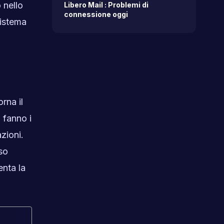
 nello
Libero Mail : Problemi di
connessione oggi
sistema
rna il
a fanno i
azioni.
aso
enta la