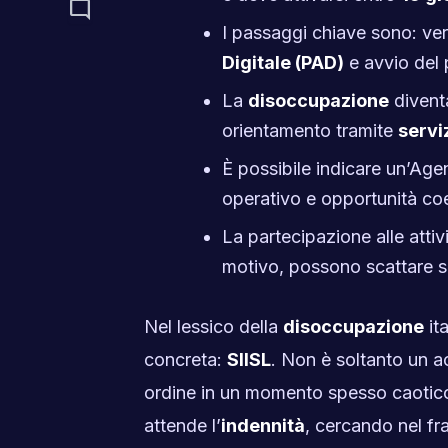
mode_comment
I passaggi chiave sono: ver
Digitale (PAD)
e avvio del p
La
disoccupazione
diventa
orientamento tramite
servi
È possibile indicare un’Age
operativo e opportunità coer
La partecipazione alle atti
motivo, possono scattare se
Nel lessico della
disoccupazione
ita
concreta:
SIISL
. Non è soltanto un a
ordine in un momento spesso caotico:
attende l’
indennità
, cercando nel f