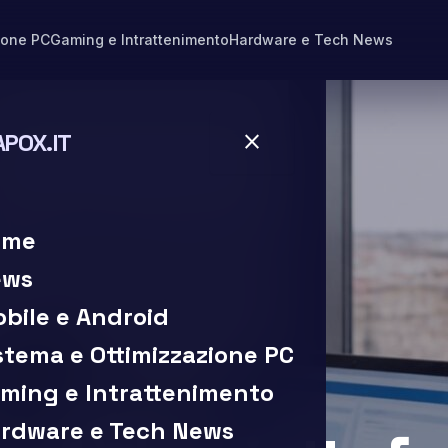
ione PC
Gaming e Intrattenimento
Hardware e Tech News
APOX.IT
close
close
ome
ews
bile e Android
stema e Ottimizzazione PC
ming e Intrattenimento
i lettura
rdware e Tech News