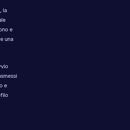
 la
ale
ono e
re una
vvio
rasmessi
to e
filo