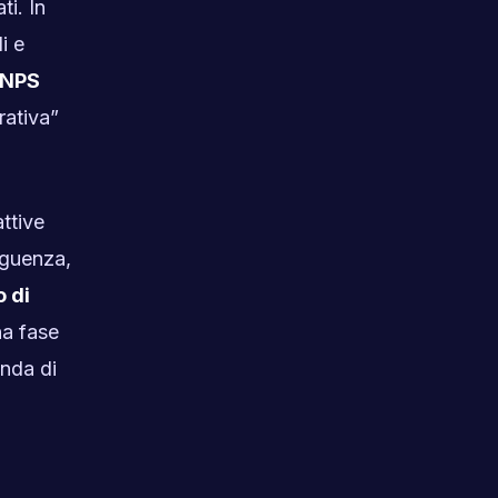
ti. In
i e
INPS
rativa”
ttive
eguenza,
 di
na fase
anda di