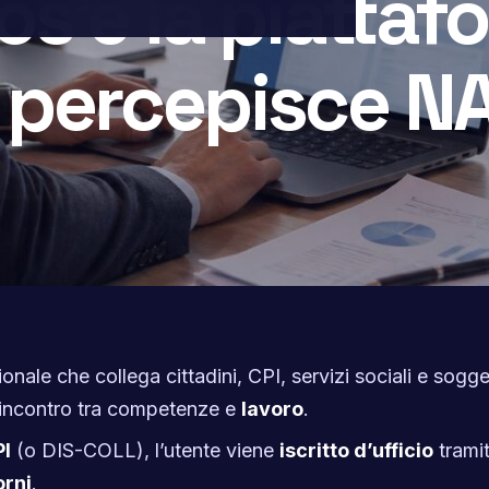
cos’è la piatta
i percepisce N
onale che collega cittadini, CPI, servizi sociali e sogge
l’incontro tra competenze e
lavoro
.
I
(o DIS-COLL), l’utente viene
iscritto d’ufficio
trami
orni
.