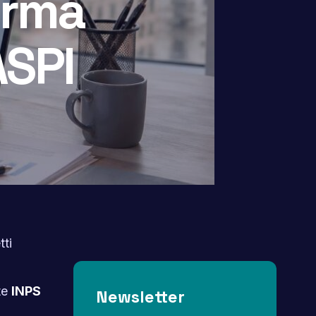
forma
ASPI
tti
te
INPS
Newsletter