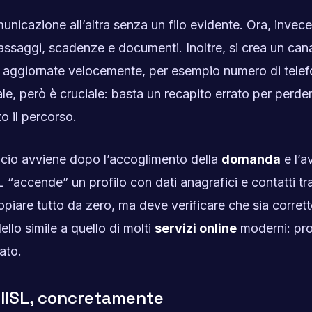
icazione all’altra senza un filo evidente. Ora, invece,
passaggi, scadenze e documenti. Inoltre, si crea un can
 aggiornate velocemente, per esempio numero di telef
le, però è cruciale: basta un recapito errato per perde
o il percorso.
fficio avviene dopo l’accoglimento della
domanda
e l’a
L “accende” un profilo con dati anagrafici e contatti t
copiare tutto da zero, ma deve verificare che sia corret
lo simile a quello di molti
servizi online
moderni: pro
ato.
SIISL, concretamente