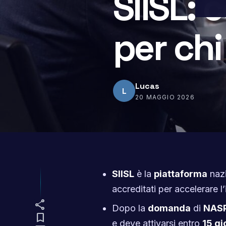
SIISL: 
per ch
Lucas
L
20 MAGGIO 2026
SIISL
è la
piattaforma
nazi
accreditati per accelerare 
share
Dopo la
domanda
di
NASP
bookmark
e deve attivarsi entro
15 gi