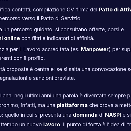
ifica contatti, compilazione CV, firma del
Patto di Att
ercorso verso il Patto di Servizio.
 un percorso guidato: si consultano offerte, corsi e
zi online
con filtri e indicatori di affinità.
nzia per il Lavoro accreditata (es.
Manpower
) per su
enti con il profilo.
vità proposte è centrale: se si salta una convocazione 
gnalazioni e sanzioni previste.
liana, negli ultimi anni una parola è diventata sempre p
cronimo, infatti, ma una
piattaforma
che prova a mett
 quello in cui si presenta una
domanda
di
NASPI
e si
rattempo un nuovo
lavoro
. Il punto di forza è l’idea di “r