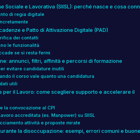
one Sociale e Lavorativa (SIISL): perché nasce e cosa conn
nto di regia digitale
concretamente
 scadenze e Patto di Attivazione Digitale (PAD)
ifica dei contatti
no le funzionalità
ccade se si resta fermi
e: annunci, filtri, affinità e percorsi di formazione
er evitare candidature inutili
uando il corso vale quanto una candidatura
ti utili
ie per il Lavoro: come scegliere supporto e accelerare il
o e la convocazione al CPI
Lavoro accreditata (es. Manpower) su SIISL
cciamento attività e proposte mirate
 durante la disoccupazione: esempi, errori comuni e buon