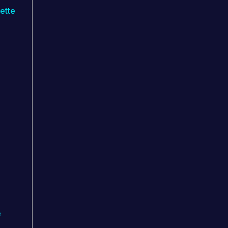
ette
e