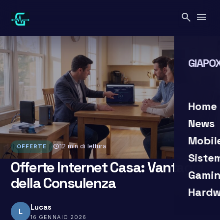
Vai
search
menu
al
contenuto
GIAPOX
search
close
Home
News
Mobil
schedule
12 min di lettura
OFFERTE
Siste
Offerte Internet Casa: Vantaggi
Gamin
della Consulenza
Hardw
Lucas
L
16 GENNAIO 2026