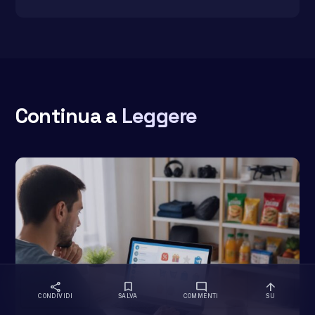
Continua a
Leggere
share
bookmark
mode_comment
arrow_upward
CONDIVIDI
SALVA
COMMENTI
SU