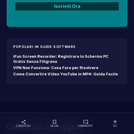
POPOLARI IN GUIDE SOFTWARE
iFun Screen Recorder: Registrare lo Schermo PC
Gratis Senza Filigrana
VPN Non Funziona: Cosa Fare per Risolvere
Come Convertire Video YouTube in MP4: Guida Facile
share
bookmark
mode_comment
arrow_upward
Continua a
Leggere
CONDIVIDI
SALVA
COMMENTI
SU