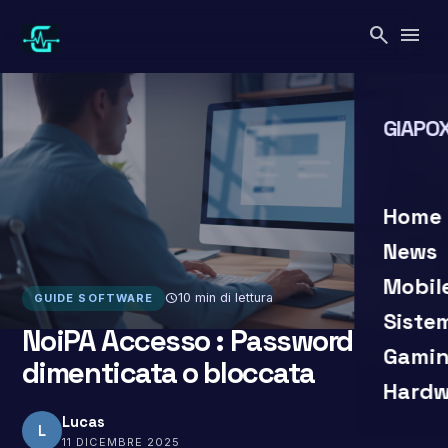
Vai
search
menu
al
contenuto
GIAPOX
search
close
Home
News
Mobil
schedule
10 min di lettura
GUIDE SOFTWARE
Siste
NoiPA Accesso : Password
Gamin
dimenticata o bloccata
Hardw
Lucas
L
11 DICEMBRE 2025