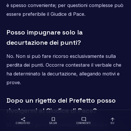
è spesso conveniente; per questioni complesse può
essere preferibile il Giudice di Pace.
Posso impugnare solo la
decurtazione dei punti?
No. Non si può fare ricorso esclusivamente sulla
perdita dei punti. Occorre contestare il verbale che
ha determinato la decurtazione, allegando motivi e
prove.
Dopo un rigetto del Prefetto posso
rivolgermi al Giudice di Pace?
share
bookmark
mode_comment
arrow_upward
Sì. Entro 30 giorni dall’ordinanza prefettizia è
CONDIVIDI
SALVA
COMMENTI
SU