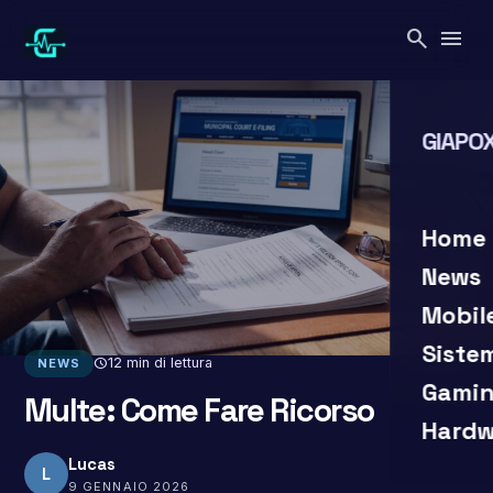
Vai
search
menu
al
contenuto
GIAPOX
search
close
Home
News
Mobil
Siste
schedule
12 min di lettura
NEWS
Gamin
Multe: Come Fare Ricorso
Hardw
Lucas
L
9 GENNAIO 2026