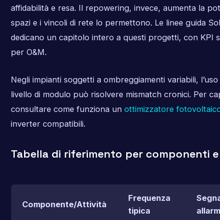
affidabilità e resa. Il repowering, invece, aumenta la po
spazi e i vincoli di rete lo permettono. Le linee guida
dedicano un capitolo intero a questi progetti, con KPI sp
per O&M.
Negli impianti soggetti a ombreggiamenti variabili, l’uso d
livello di modulo può risolvere mismatch cronici. Per cap
consultare come funziona un
ottimizzatore fotovoltaic
inverter compatibili.
Tabella di riferimento per componenti e 
Frequenza
Segnal
Componente/Attività
tipica
allar