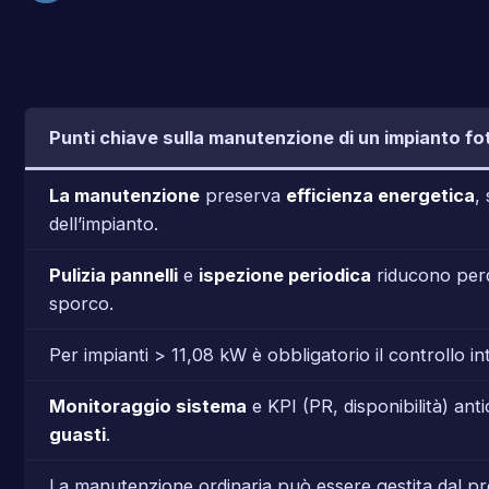
Punti chiave sulla manutenzione di un impianto fo
La manutenzione
preserva
efficienza energetica
,
dell’impianto.
Pulizia pannelli
e
ispezione periodica
riducono perd
sporco.
Per impianti > 11,08 kW è obbligatorio il controllo in
Monitoraggio sistema
e KPI (PR, disponibilità) ant
guasti
.
La manutenzione ordinaria può essere gestita dal pro