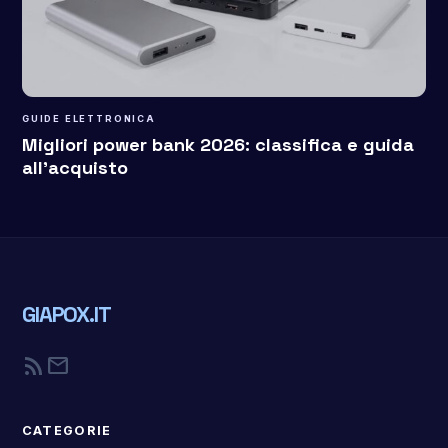
GUIDE ELETTRONICA
Migliori power bank 2026: classifica e guida
all’acquisto
GIAPOX.IT
rss_feed
mail
CATEGORIE