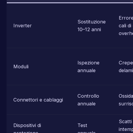
Errore
Sostituzione
Inverter
cali di
10–12 anni
overh
Ispezione
Crepe
Moduli
annuale
delami
Controllo
Ossida
Connettori e cablaggi
annuale
surris
Scatti
Dispositivi di
Test
intemp
protezione
annuale