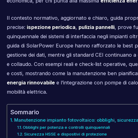
economica, per chi punta alla massima
efficienza ene
Il contesto normativo, aggiornato e chiaro, guida proprie
precise:
ispezione periodica
,
pulizia pannelli
, prove fu
quinquennale dei sistemi di interfaccia negli impianti olt
guida di SolarPower Europe hanno rafforzato le best 
gestione dei dati, mentre gli standard CEI continuano a
e collaudo. Con esempi reali e check-list operative, que
e costi, mostrando come la manutenzione ben pianificat
energia rinnovabile
e l’integrazione con pompe di calo
mobilità elettrica.
Sommario
Manutenzione impianto fotovoltaico: obblighi, sicurez
Obblighi per potenza e controlli quinquennali
Sicurezza HSSE e dispositivi di protezione