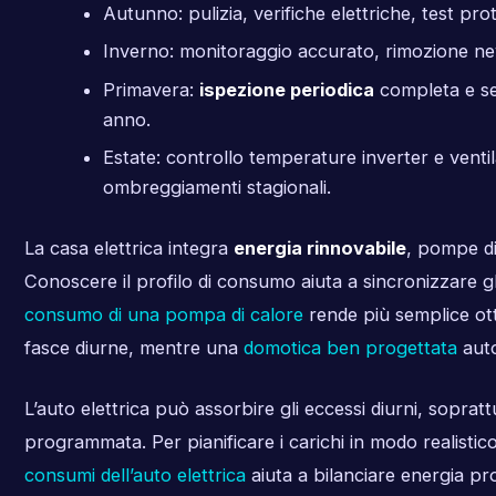
Autunno: pulizia, verifiche elettriche, test pro
Inverno: monitoraggio accurato, rimozione n
Primavera:
ispezione periodica
completa e se
anno.
Estate: controllo temperature inverter e venti
ombreggiamenti stagionali.
La casa elettrica integra
energia rinnovabile
, pompe di
Conoscere il profilo di consumo aiuta a sincronizzare gl
consumo di una pompa di calore
rende più semplice ott
fasce diurne, mentre una
domotica ben progettata
auto
L’auto elettrica può assorbire gli eccessi diurni, sopratt
programmata. Per pianificare i carichi in modo realist
consumi dell’auto elettrica
aiuta a bilanciare energia pro