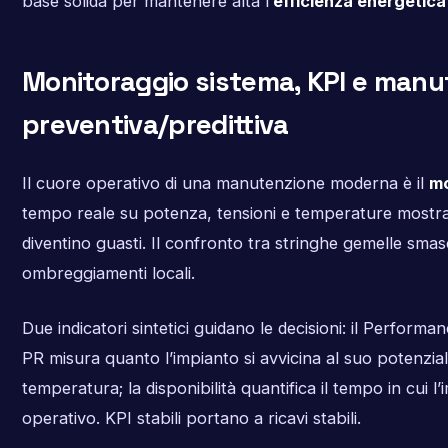
base solida per mantenere alta l’
efficienza energetica
Monitoraggio sistema, KPI e manu
preventiva/predittiva
Il cuore operativo di una manutenzione moderna è il
mo
tempo reale su potenza, tensioni e temperature mostran
diventino guasti. Il confronto tra stringhe gemelle sm
ombreggiamenti locali.
Due indicatori sintetici guidano le decisioni: il Performanc
PR misura quanto l’impianto si avvicina al suo potenzial
temperatura; la disponibilità quantifica il tempo in cui l
operativo. KPI stabili portano a ricavi stabili.