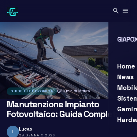
Vai
search
menu
al
contenuto
GIAPOX
search
clo
Home
News
Mobil
schedule
13 min di lettura
GUIDE ELETTRONICA
Siste
Manutenzione Impianto
Gamin
Fotovoltaico: Guida Completa
Hardw
Lucas
L
29 GENNAIO 2026