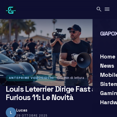
Vai
search
menu
al
contenuto
GIAPOX
search
close
Home
News
Mobil
schedule
11 min di lettura
ANTEPRIME VIDEOGIOCHI
Siste
Louis Leterrier Dirige Fast and
Gamin
Furious 11: Le Novità
Hardw
Lucas
L
29 OTTOBRE 2025