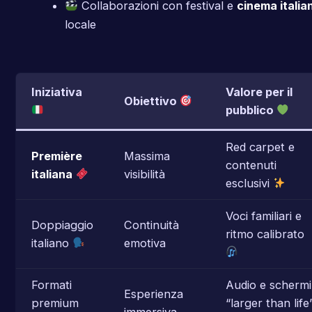
Collaborazioni con festival e
cinema italia
locale
Iniziativa
Valore per il
Obiettivo
pubblico
Red carpet e
Première
Massima
contenuti
italiana
visibilità
esclusivi
Voci familiari e
Doppiaggio
Continuità
ritmo calibrato
italiano
emotiva
Formati
Audio e schermi
Esperienza
premium
“larger than life
immersiva