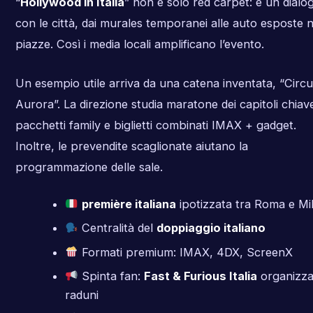
“
Hollywood in Italia
” non è solo red carpet: è un dialo
con le città, dai murales temporanei alle auto esposte n
piazze. Così i media locali amplificano l’evento.
Un esempio utile arriva da una catena inventata, “Circu
Aurora”. La direzione studia maratone dei capitoli chiav
pacchetti family e biglietti combinati IMAX + gadget.
Inoltre, le prevendite scaglionate aiutano la
programmazione delle sale.
première italiana
ipotizzata tra Roma e Mi
Centralità del
doppiaggio italiano
Formati premium: IMAX, 4DX, ScreenX
Spinta fan:
Fast & Furious Italia
organizz
raduni