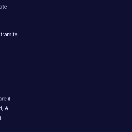
tate
 tramite
re il
i, è
i