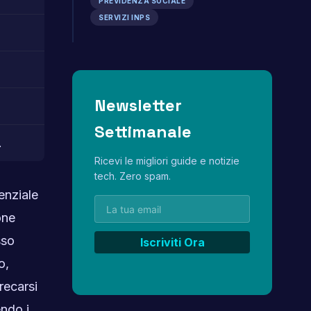
PREVIDENZA SOCIALE
SERVIZI INPS
Newsletter
Settimanale
.
Ricevi le migliori guide e notizie
tech. Zero spam.
enziale
one
sso
o,
recarsi
endo i