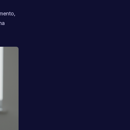
omento,
na