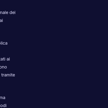
onale dei
ai
lica
ati ai
sono
 tramite
 ma
todi