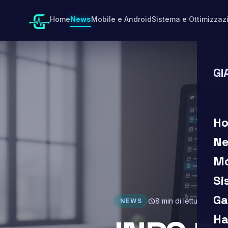
Vai
al
Home
News
Mobile e Android
Sistema e Ottimizzaz
contenuto
GI
search
H
N
Mo
Si
Ga
8 min di lettura
schedule
NEWS
Ha