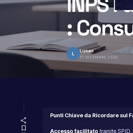
INPS Fa
: Consu
Lucas
L
17 DICEMBRE 2025
Punti Chiave da Ricordare sul 
share
bookmark
Accesso facilitato
tramite SPID, 