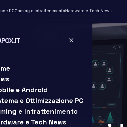
ione PC
Gaming e Intrattenimento
Hardware e Tech News
APOX.IT
close
close
ome
ews
bile e Android
stema e Ottimizzazione PC
ming e Intrattenimento
rdware e Tech News