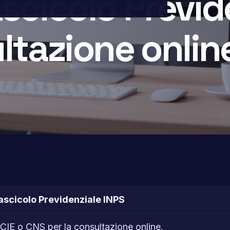
scicolo Previd
ltazione onlin
Fascicolo Previdenziale INPS
CIE o CNS per la consultazione online.