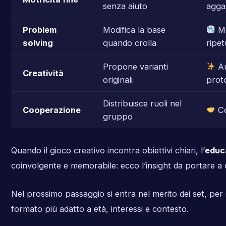
senza aiuto
aggan
Problem
Modifica la base
Me
solving
quando crolla
ripet
Propone varianti
A
Creatività
originali
proto
Distribuisce ruoli nel
Cooperazione
Con
gruppo
Quando il gioco creativo incontra obiettivi chiari, l’
educ
coinvolgente e memorabile: ecco l’insight da portare a 
Nel prossimo passaggio si entra nel merito dei set, per s
formato più adatto a età, interessi e contesto.