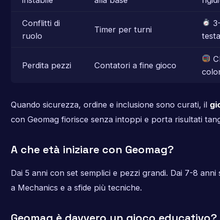
Conflitti di
3-
Timer per turni
ruolo
test
Ch
Perdita pezzi
Contatori a fine gioco
colo
Quando sicurezza, ordine e inclusione sono curati, il
gi
con Geomag fiorisce senza intoppi e porta risultati tangi
A che età iniziare con Geomag?
Dai 5 anni con set semplici e pezzi grandi. Dai 7-8 anni
a Mechanics e a sfide più tecniche.
Geomag è davvero un gioco educativo?