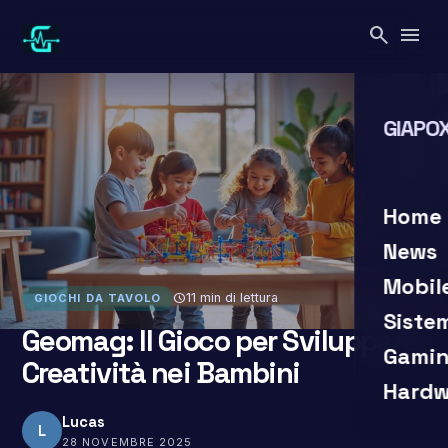
Vai
search
menu
al
contenuto
GIAPOX
search
clo
Home
News
Mobil
schedule
11 min di lettura
GIOCHI DA TAVOLO
Siste
Geomag: Il Gioco per Sviluppare
Gamin
Creatività nei Bambini
Hardw
Lucas
L
28 NOVEMBRE 2025