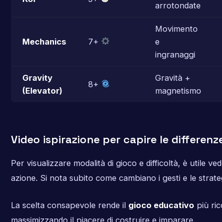
arrotondate
Movimento
Mechanics
7+
e
ingranaggi
Gravity
Gravità +
8+
(Elevator)
magnetismo
Video ispirazione per capire le differenz
Per visualizzare modalità di gioco e difficoltà, è utile ved
azione. Si nota subito come cambiano i gesti e le strate
La scelta consapevole rende il
gioco educativo
più ric
massimizzando il piacere di costruire e imparare.