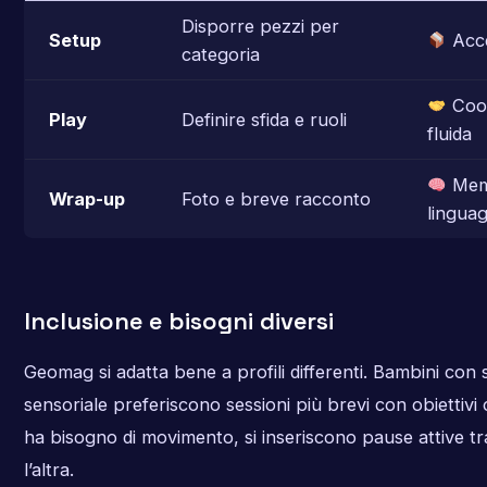
Disporre pezzi per
Setup
Acce
categoria
Coo
Play
Definire sfida e ruoli
fluida
Mem
Wrap-up
Foto e breve racconto
lingua
Inclusione e bisogni diversi
Geomag si adatta bene a profili differenti. Bambini con s
sensoriale preferiscono sessioni più brevi con obiettivi c
ha bisogno di movimento, si inseriscono pause attive t
l’altra.