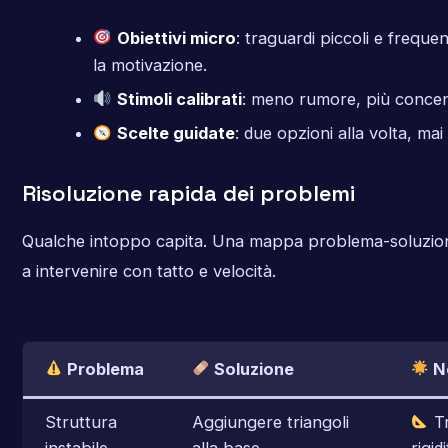
Obiettivi micro
: traguardi piccoli e frequ
la motivazione.
Stimoli calibrati
: meno rumore, più concen
Scelte guidate
: due opzioni alla volta, mai 
Risoluzione rapida dei problemi
Qualche intoppo capita. Una mappa problema-soluzione
a intervenire con tatto e velocità.
Problema
Soluzione
N
Struttura
Aggiungere triangoli
Tr
instabile
alla base
rigid