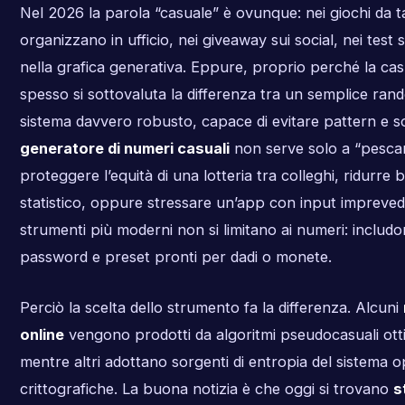
Nel 2026 la parola “casuale” è ovunque: nei giochi da t
organizzano in ufficio, nei giveaway sui social, nei test
nella grafica generativa. Eppure, proprio perché la ca
spesso si sottovaluta la differenza tra un semplice ran
sistema davvero robusto, capace di evitare pattern e s
generatore di numeri casuali
non serve solo a “pesca
proteggere l’equità di una lotteria tra colleghi, ridurre
statistico, oppure stressare un’app con input imprevedibi
strumenti più moderni non si limitano ai numeri: includon
password e preset pronti per dadi o monete.
Perciò la scelta dello strumento fa la differenza. Alcuni
online
vengono prodotti da algoritmi pseudocasuali otti
mentre altri adottano sorgenti di entropia del sistema 
crittografiche. La buona notizia è che oggi si trovano
s