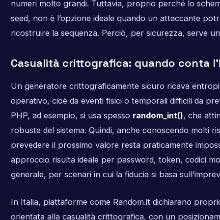
numeri molto grandi. Tuttavia, proprio perché lo sche
seed, non è l’opzione ideale quando un attaccante pot
ricostruire la sequenza. Perciò, per sicurezza, serve 
Casualità crittografica: quando conta l’
Un generatore crittograficamente sicuro ricava entropi
operativo, cioè da eventi fisici o temporali difficili da p
PHP, ad esempio, si usa spesso
random_int()
, che atti
robuste del sistema. Quindi, anche conoscendo molti ris
prevedere il prossimo valore resta praticamente imposs
approccio risulta ideale per password, token, codici mo
generale, per scenari in cui la fiducia si basa sull’impreve
In Italia, piattaforme come Random.it dichiarano propr
orientata alla casualità crittografica, con un posizion