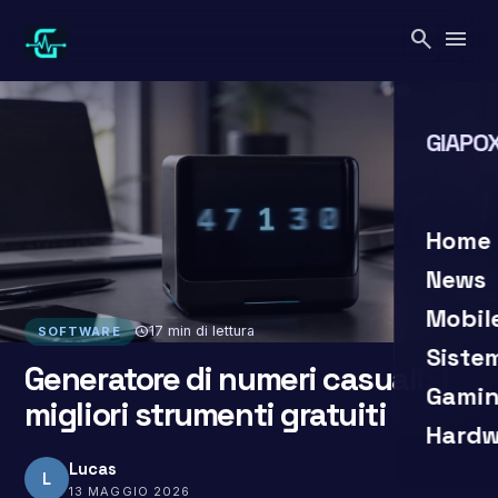
Vai
search
menu
al
contenuto
GIAPOX
search
clo
Home
News
Mobil
schedule
17 min di lettura
SOFTWARE
Siste
Generatore di numeri casuali: i
Gamin
migliori strumenti gratuiti
Hardw
Lucas
L
13 MAGGIO 2026