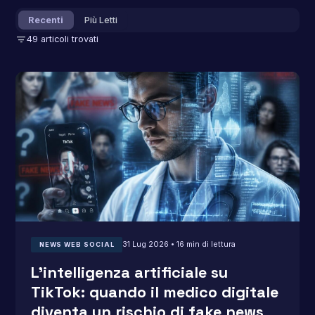
Recenti
Più Letti
filter_list
49 articoli trovati
31 Lug 2026 • 16 min di lettura
NEWS WEB SOCIAL
L’intelligenza artificiale su
TikTok: quando il medico digitale
diventa un rischio di fake news