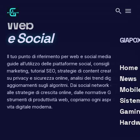
Vai
search
menu
al
CATEGORIA
contenuto
Web
e Social
GIAPOX
Il tuo punto di riferimento per web e social media. Offriamo
guide all’utilizzo delle piattaforme social, consigli di digital
search
close
Home
marketing, tutorial SEO, strategie di content creation, news
News
su privacy e sicurezza online, analisi dei trend digitali e
aggiornamenti sugli algoritmi. Dai social network emergenti
Mobil
alle strategie di crescita online, dalle normative GDPR agli
Siste
strumenti di produttività web, copriamo ogni aspetto della
vita digitale moderna.
Gamin
Hardw