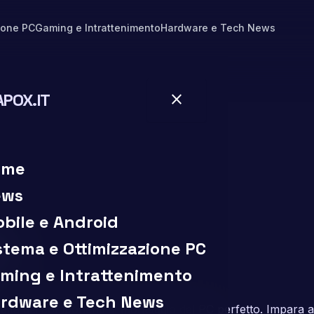
ione PC
Gaming e Intrattenimento
Hardware e Tech News
APOX.IT
close
close
ome
ews
e
bile e Android
stema e Ottimizzazione PC
ming e Intrattenimento
rdware e Tech News
elta dei componenti al montaggio del PC perfetto. Impara 