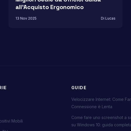
all’Acquisto Ergonomico
13 Nov 2025
Di Lucas
RIE
GUIDE
Velocizzare Internet: Come Far
Connessione è Lenta
Come fare uno screenshot a s
sitivi Mobili
su Windows 10: guida complet