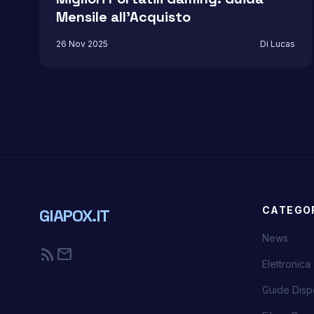
Mensile all’Acquisto
26 Nov 2025
Di Lucas
CATEGO
GIAPOX.IT
News
rss_feed
mail
Elettronica
Guide Dispo