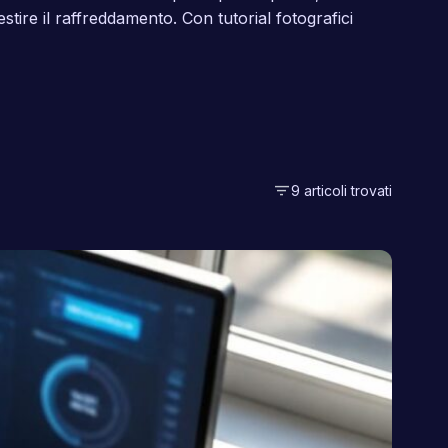
tire il raffreddamento. Con tutorial fotografici
filter_list
9 articoli trovati