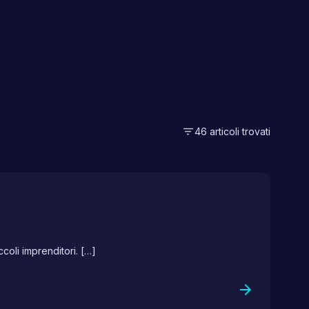
filter_list
46 articoli trovati
coli imprenditori. […]
arrow_forward