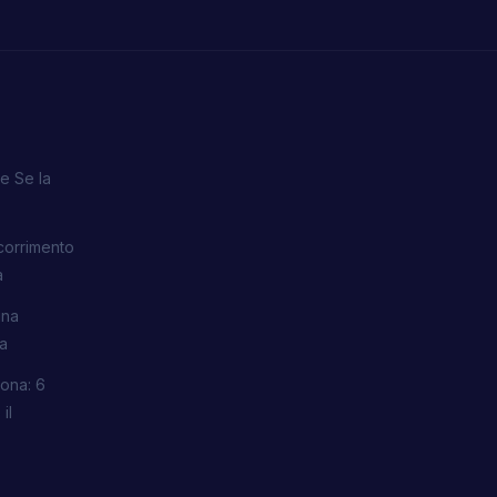
e Se la
corrimento
a
una
ra
ona: 6
il