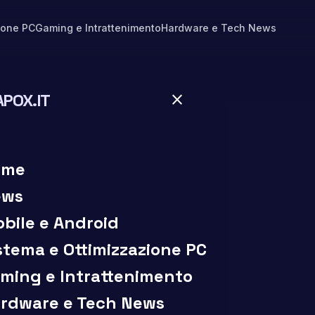
ione PC
Gaming e Intrattenimento
Hardware e Tech News
APOX.IT
close
close
ome
ews
bile e Android
stema e Ottimizzazione PC
ming e Intrattenimento
rdware e Tech News